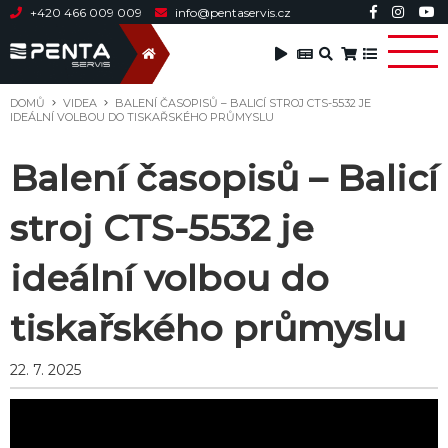
+420 466 009 009
info@pentaservis.cz
DOMŮ
VIDEA
BALENÍ ČASOPISŮ – BALICÍ STROJ CTS-5532 JE
IDEÁLNÍ VOLBOU DO TISKAŘSKÉHO PRŮMYSLU
Balení časopisů – Balicí
stroj CTS-5532 je
ideální volbou do
tiskařského průmyslu
22. 7. 2025