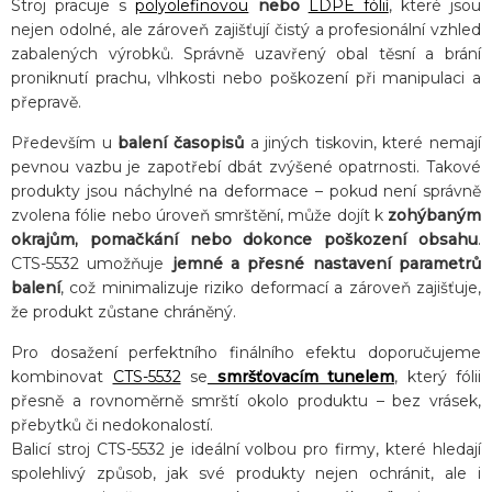
Stroj pracuje s
polyolefinovou
nebo
LDPE fólií
, které jsou
nejen odolné, ale zároveň zajišťují čistý a profesionální vzhled
zabalených výrobků. Správně uzavřený obal těsní a brání
proniknutí prachu, vlhkosti nebo poškození při manipulaci a
přepravě.
Především u
balení časopisů
a jiných tiskovin, které nemají
pevnou vazbu je zapotřebí dbát zvýšené opatrnosti. Takové
produkty jsou náchylné na deformace – pokud není správně
zvolena fólie nebo úroveň smrštění, může dojít k
zohýbaným
okrajům, pomačkání nebo dokonce poškození obsahu
.
CTS-5532 umožňuje
jemné a přesné nastavení parametrů
balení
, což minimalizuje riziko deformací a zároveň zajišťuje,
že produkt zůstane chráněný.
Pro dosažení perfektního finálního efektu doporučujeme
kombinovat
CTS-5532
se
smršťovacím tunelem
, který fólii
přesně a rovnoměrně smrští okolo produktu – bez vrásek,
přebytků či nedokonalostí.
Balicí stroj CTS-5532 je ideální volbou pro firmy, které hledají
spolehlivý způsob, jak své produkty nejen ochránit, ale i