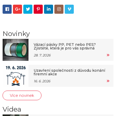







Novinky
Vázací pásky PP, PET nebo PES?
Zjistěte, která je pro vás správná
28. 7. 2026
Uzavření společnosti z důvodu konání
firemní akce
16. 6. 2026
Více novinek
Videa