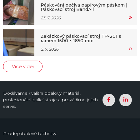
Páskování pečiva papírovým páskem |
Páskovací stroj BandAll
23. 7. 2026
Zakázkový páskovací stroj TP-201 s
rámem 1500 × 1850 mm
2. 7. 2026
Více videí
Dodáváme kvalitní obalový materiál,
profesionální balící stroje a provádíme jejich
servis.
Prodej obalové techniky