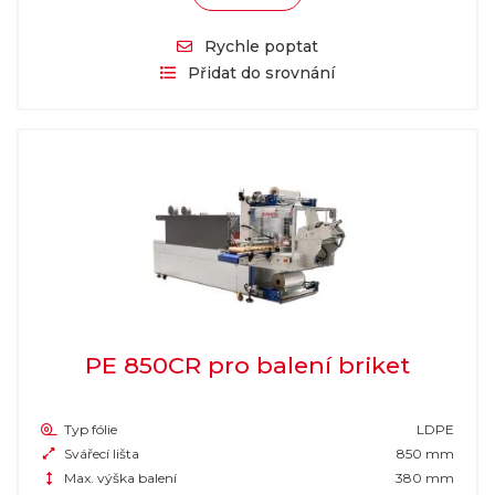
Rychle poptat
Přidat do srovnání
PE 850CR pro balení briket
Typ fólie
LDPE
Svářecí lišta
850 mm
Max. výška balení
380 mm