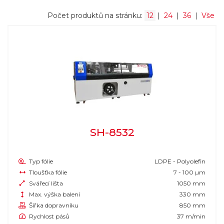
Počet produktů na stránku:
12
|
24
|
36
|
Vše
SH-8532
Typ fólie
LDPE - Polyolefin
Tloušťka fólie
7 - 100 µm
Svářecí lišta
1050 mm
Max. výška balení
330 mm
Šířka dopravníku
850 mm
Rychlost pásů
37 m/min