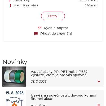
Svářecí lišty
750 x 550 mm
Max. výška balení
230 mm
Detail
Rychle poptat
Přidat do srovnání
Novinky
Vázací pásky PP, PET nebo PES?
Zjistěte, která je pro vás správná
28. 7. 2026
Uzavření společnosti z důvodu konání
firemní akce
16. 6. 2026