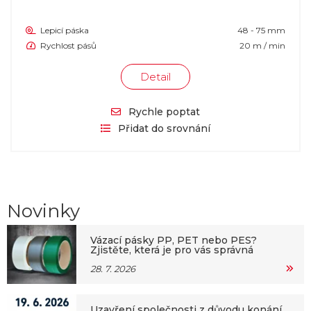
Lepicí páska
48 - 75 mm
Rychlost pásů
20 m / min
Detail
Rychle poptat
Přidat do srovnání
Novinky
Vázací pásky PP, PET nebo PES?
Zjistěte, která je pro vás správná
28. 7. 2026
Uzavření společnosti z důvodu konání