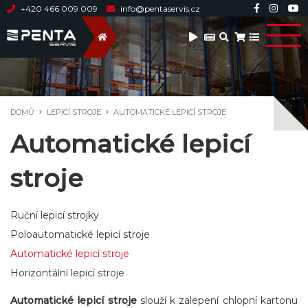
+420 466 009 009
info@pentaservis.cz
DOMŮ
LEPICÍ STROJE
AUTOMATICKÉ LEPICÍ STROJE
Automatické lepicí
stroje
Ruční lepicí strojky
Poloautomatické lepicí stroje
Automatické lepicí stroje
Horizontální lepicí stroje
Automatické lepicí stroje
slouží k zalepení chlopní kartonu