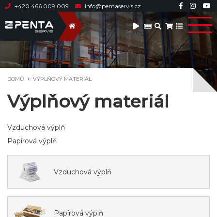
+420 466 009 009
info@pentaservis.cz
DOMŮ
VÝPLŇOVÝ MATERIÁL
Výplňový materiál
Vzduchová výplň
Papírová výplň
Vzduchová výplň
Papírová výplň