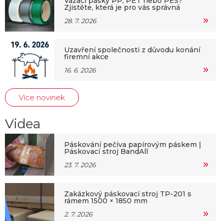
Vázací pásky PP, PET nebo PES?
Zjistěte, která je pro vás správná
28. 7. 2026
Uzavření společnosti z důvodu konání
firemní akce
16. 6. 2026
Více novinek
Videa
Páskování pečiva papírovým páskem |
Páskovací stroj BandAll
23. 7. 2026
Zakázkový páskovací stroj TP-201 s
rámem 1500 × 1850 mm
2. 7. 2026