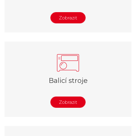
Zobrazit
Ruční páskovačky
AKU páskovačky
Poloautomatické páskovací stroje
Automatické páskovací stroje
Průchozí automaty
Boční páskování
Balicí stroje
Páskování kartonu
Páskování palet
Příslušenství
Zobrazit
Ruční balení
Víkové baličky