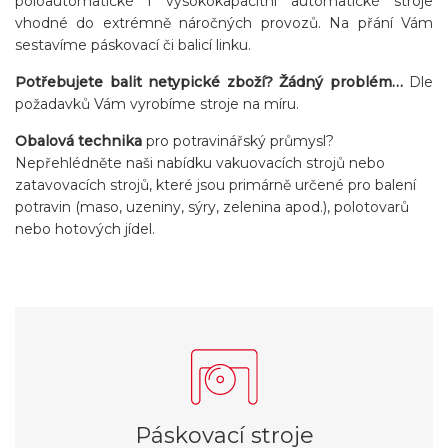
poloautomatické i vysokokapacitní automatické stroje
vhodné do extrémně náročných provozů. Na přání Vám
sestavíme páskovací či balicí linku.
Potřebujete balit netypické zboží? Žádný problém…
Dle
požadavků Vám vyrobíme stroje na míru.
Obalová technika
pro potravinářský průmysl?
Nepřehlédněte naši nabídku vakuovacích strojů nebo
zatavovacích strojů, které jsou primárně určené pro balení
potravin (maso, uzeniny, sýry, zelenina apod.), polotovarů
nebo hotových jídel.
Páskovací stroje