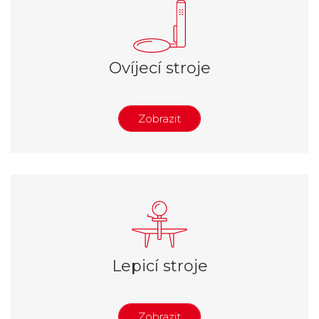
Úhlové baličky
Automatické balicí stroje S
Automatické balicí stroje SH
Automatické balicí stroje CTS
Ovíjecí stroje
Automatické balicí stroje FLS
Smršťovací tunely
Skupinové baličky
Zobrazit
Flowpack – horizontální balicí stroje
Vakuové baličky
Ruční ovíjení
Balení do misek
Poloautomatické ovíjecí stroje
Balení palet
Automatické ovíjecí stroje
Horizontální poloaut. ovíjecí stroje
Horizontální aut. ovíjecí stroje
Ovíjecí roboti
Lepicí stroje
Zobrazit