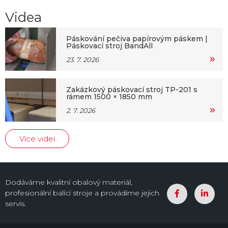
Videa
Páskování pečiva papírovým páskem |
Páskovací stroj BandAll
23. 7. 2026
Zakázkový páskovací stroj TP-201 s
rámem 1500 × 1850 mm
2. 7. 2026
Více videí
Dodáváme kvalitní obalový materiál,
profesionální balící stroje a provádíme jejich
servis.