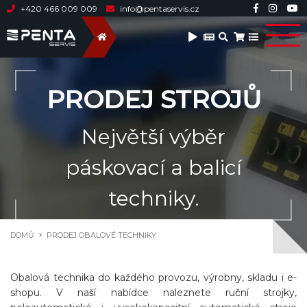
+420 466 009 009
info@pentaservis.cz
PRODEJ STROJŮ
Největší výběr
páskovací a balicí
techniky.
DOMŮ
PRODEJ OBALOVÉ TECHNIKY
Obalová technika do každého provozu, výrobny, skladu i e-
shopu. V naší nabídce naleznete ruční strojky,