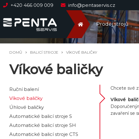
+420 466 009 009
info@pentaservis.cz
Prodej strojů
DOMŮ
BALICÍ STROJE
VÍKOVÉ BALIČKY
Víkové baličky
Chcete své zb
Ruční balení
Víkové baličky
Víkové balič
Doporučeným
Úhlové baličky
zavaření se 
Automatické balicí stroje S
Automatické balicí stroje SH
Automatické balicí stroje CTS