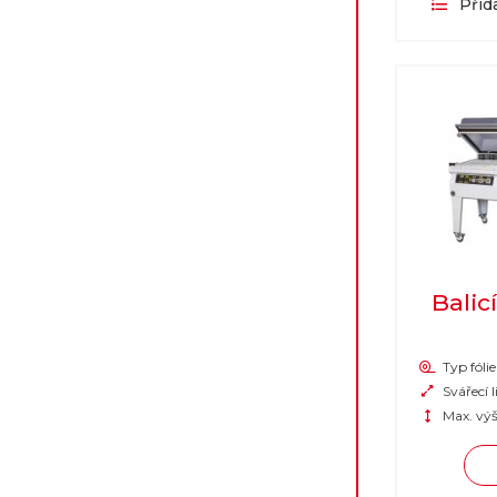
Přid
Balic
Typ fólie
Svářecí l
Max. výš