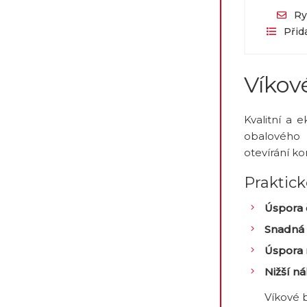
Ry
Přid
Víkové
Kvalitní a
obalového m
otevírání k
Praktick
Úspora 
Snadná
Úspora 
Nižší n
Víkové b