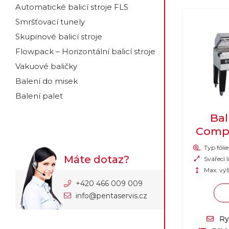
Automatické balicí stroje FLS
Smršťovací tunely
Skupinové balicí stroje
Flowpack – Horizontální balicí stroje
Vakuové baličky
Balení do misek
Balení palet
Bal
Comp
Typ fólie
Máte dotaz?
Svářecí l
Max. výš
+420 466 009 009
info@pentaservis.cz
Ry