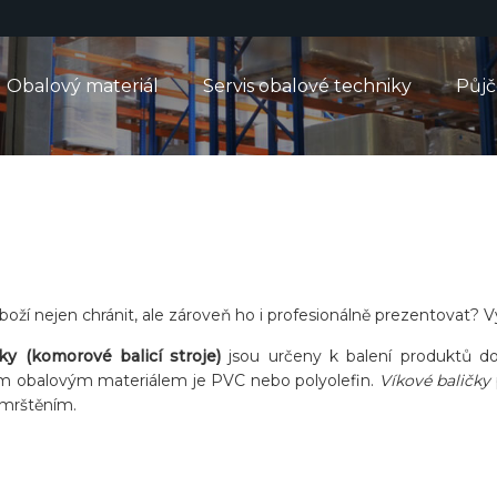
Obalový materiál
Servis obalové techniky
Půj
oží nejen chránit, ale zároveň ho i profesionálně prezentovat? V
ky (komorové balicí stroje)
jsou určeny k balení produktů do 
 obalovým materiálem je PVC nebo polyolefin.
Víkové baličky
smrštěním.