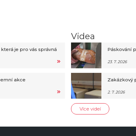
Videa
 která je pro vás správná
Páskování p
23. 7. 2026
iremní akce
Zakázkový p
2. 7. 2026
Více videí