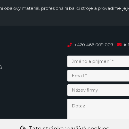
obalový materiál, profesionální balící stroje a provádíme jejic
+420 466 009 009
in
ů
Tato stránka využívá cookies