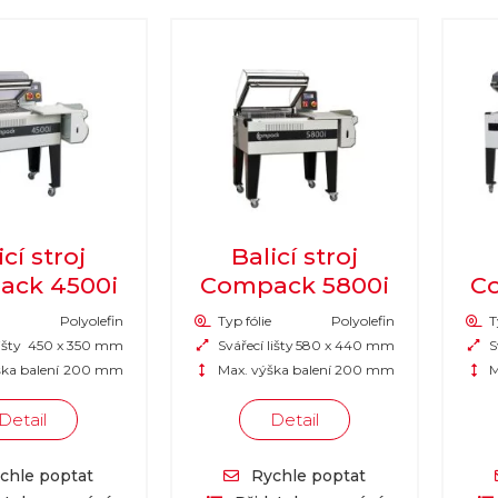
icí stroj
Balicí stroj
ack 4500i
Compack 5800i
C
Polyolefin
Typ fólie
Polyolefin
T
išty
450 x 350 mm
Svářecí lišty
580 x 440 mm
Sv
ka balení
200 mm
Max. výška balení
200 mm
M
Detail
Detail
chle poptat
Rychle poptat