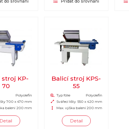
at do srovnání
Přidat do srovnání
í stroj KP-
Balicí stroj KPS-
70
55
Polyolefin
Typ fólie
Polyolefin
išty
700 x 470 mm
Svářecí lišty
550 x 420 mm
ka balení
200 mm
Max. výška balení
200 mm
Detail
Detail