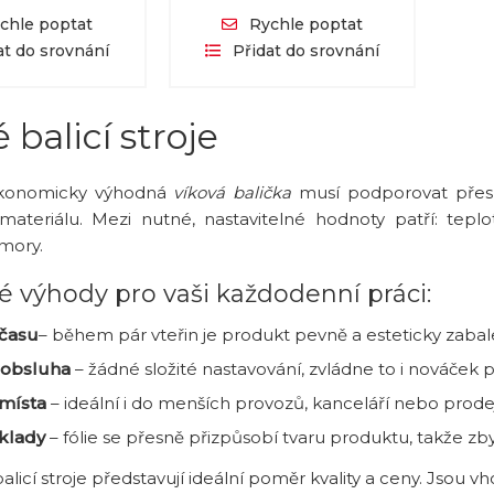
chle poptat
Rychle poptat
at do srovnání
Přidat do srovnání
 balicí stroje
 ekonomicky výhodná
víková balička
musí podporovat přesn
ateriálu. Mezi nutné, nastavitelné hodnoty patří: teplo
omory.
é výhody pro vaši každodenní práci:
času
– během pár vteřin je produkt pevně a esteticky zabal
 obsluha
– žádné složité nastavování, zvládne to i nováček 
místa
– ideální i do menších provozů, kanceláří nebo prode
áklady
– fólie se přesně přizpůsobí tvaru produktu, takže z
alicí stroje představují ideální poměr kvality a ceny. Jsou