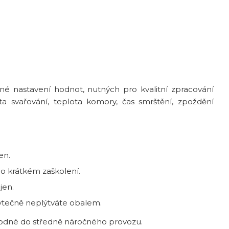
é nastavení hodnot, nutných pro kvalitní zpracování
ta svařování, teplota komory, čas smrštění, zpoždění
en.
po krátkém zaškolení.
jen.
bytečně neplýtváte obalem.
 vhodné do středně náročného provozu.