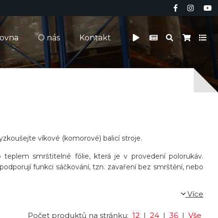
čovna
O nás
Kontakt
yzkoušejte víkové (komorové) balicí stroje.
teplem smrštitelné fólie, která je v provedení polorukáv.
podporují funkci sáčkování, tzn. zavaření bez smrštění, nebo
Více
Počet produktů na stránku:
12
|
24
|
36
|
Vše