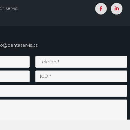
h servis.
fo@pentaservis.cz