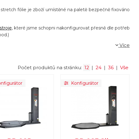
 stretch fólie je zboží umístěné na paletě bezpečně fixováno
stroje
, které jsme schopni nakonfigurovat přesně dle potřeb
pod.)
Více
Počet produktů na stránku:
12
|
24
|
36
|
Vše
nfigurátor
Konfigurátor