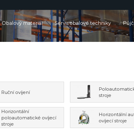
Obalový materiál
Servis obalové techniky
Půj
Poloautomatick
Ruční ovíjení
stroje
Horizontální
Horizontální a
poloautomatické ovíjecí
ovíjecí stroje
stroje