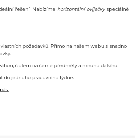
eální řešení. Nabízíme
horizontální ovíječky
speciálně
e vlastních požadavků. Přímo na našem webu si snadno
avky.
váhou, čidlem na černé předměty a mnoho dalšího.
at do jednoho pracovního týdne.
nás.