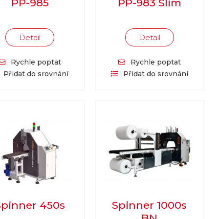
PP-985
PP-983 Slim
Detail
Detail
Rychle poptat
Rychle poptat
Přidat do srovnání
Přidat do srovnání
Spinner 450s
Spinner 1000s
BN