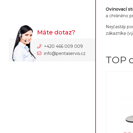
Ovinovací st
a chráněno pr
Nejčastěji p
Máte dotaz?
zákazníka (výš
+420 466 009 009
info@pentaservis.cz
TOP o