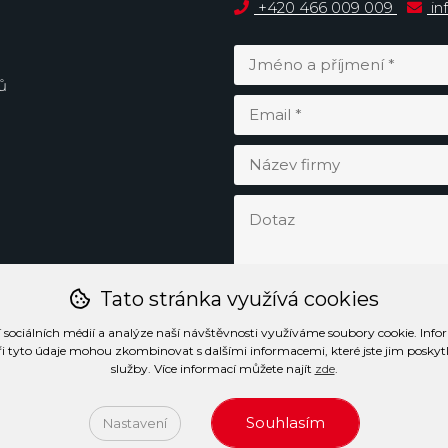
+420 466 009 009
in
ů
Tato stránka využívá cookies
 sociálních médií a analýze naší návštěvnosti využíváme soubory cookie. Info
ři tyto údaje mohou zkombinovat s dalšími informacemi, které jste jim poskytli 
služby. Více informací můžete najít
zde
.
Souhlasím
Nastavení
ormace o zpracování osobních údajů