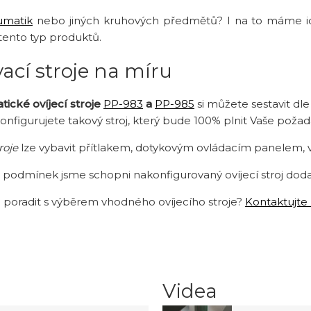
umatik
nebo jiných kruhových předmětů? I na to máme id
tento typ produktů.
ací stroje na míru
ické ovíjecí stroje
PP-983
a
PP-985
si můžete sestavit dl
onfigurujete takový stroj, který bude 100% plnit Vaše požad
roje
lze vybavit přítlakem, dotykovým ovládacím panelem, 
h podmínek jsme schopni nakonfigurovaný ovíjecí stroj dod
 poradit s výběrem vhodného ovíjecího stroje?
Kontaktujte 
Videa