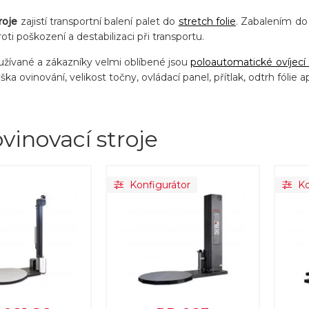
roje
zajistí transportní balení palet do
stretch folie
. Zabalením do
oti poškození a destabilizaci při transportu.
oužívané a zákazníky velmi oblíbené jsou
poloautomatické ovíjecí 
ka ovinování, velikost točny, ovládací panel, přítlak, odtrh fólie a
vinovací stroje
Konfigurátor
Ko