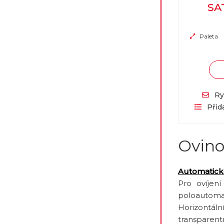
SA
Paleta
Ry
Přid
Ovino
Automatic
Pro ovíje
poloautomat
Horizontální
transparentn