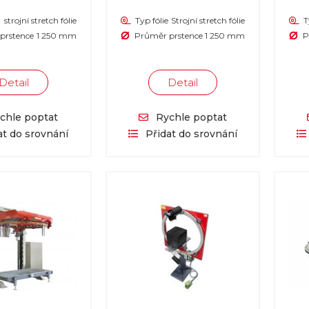
strojní stretch fólie
Typ fólie
Strojní stretch fólie
T
prstence
1 250 mm
Průměr prstence
1 250 mm
P
Detail
Detail
chle poptat
Rychle poptat
at do srovnání
Přidat do srovnání