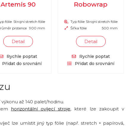
Artemis 90
Robowrap
yp fólie
Strojní stretch fólie
Typ fólie
Strojní stretch fólie
růměr prstence
900 mm
Šířka fólie
500 mm
Detail
Detail
Rychle poptat
Rychle poptat
Přidat do srovnání
Přidat do srovnání
ozu
 výkonu až 140 palet/hodinu.
íkem
horizontální ovíjecí stroje
, které lze zakoupit v
ječ lze umístit jiný typ fólie (např. stretch + papírová,