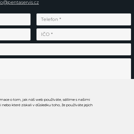
fo@pentaservis.cz
rmace o tom, jak náš web používáte, sdílíme s našimi
Odesláním souhlasím se
zpracováním osobních údajů
.
nebo které získali v důsledku toho, že používáte jejich