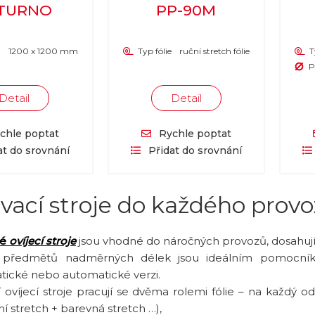
TURNO
PP-90M
1200 x 1200 mm
Typ fólie
ruční stretch fólie
T
P
Detail
Detail
chle poptat
Rychle poptat
at do srovnání
Přidat do srovnání
vací stroje do každého prov
ké
ovíjecí stroje
jsou vhodné do náročných provozů, dosahují
ní předmětů nadměrných délek jsou ideálním pomocn
ické nebo automatické verzi.
 ovíjecí stroje pracují se dvěma rolemi fólie – na každý odví
í stretch + barevná stretch …),