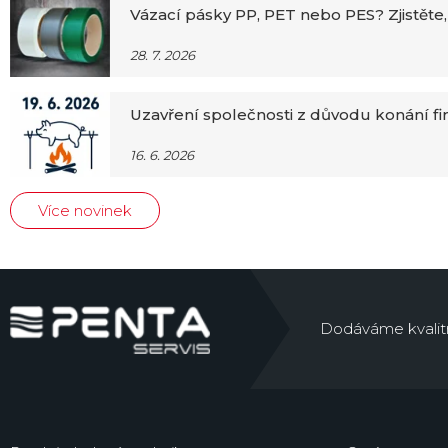
Vázací pásky PP, PET nebo PES? Zjistěte,
28. 7. 2026
Uzavření společnosti z důvodu konání f
16. 6. 2026
Více novinek
Dodáváme kvalitní 