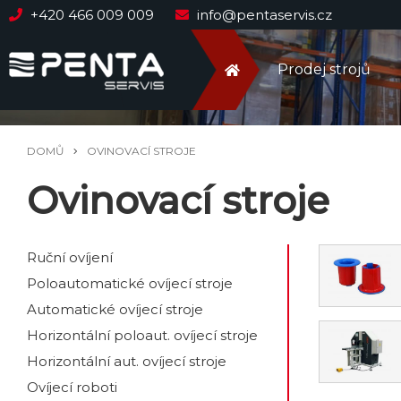
+420 466 009 009
info@pentaservis.cz
Prodej strojů
DOMŮ
OVINOVACÍ STROJE
Ovinovací stroje
Ruční ovíjení
Poloautomatické ovíjecí stroje
Automatické ovíjecí stroje
Horizontální poloaut. ovíjecí stroje
Horizontální aut. ovíjecí stroje
Ovíjecí roboti