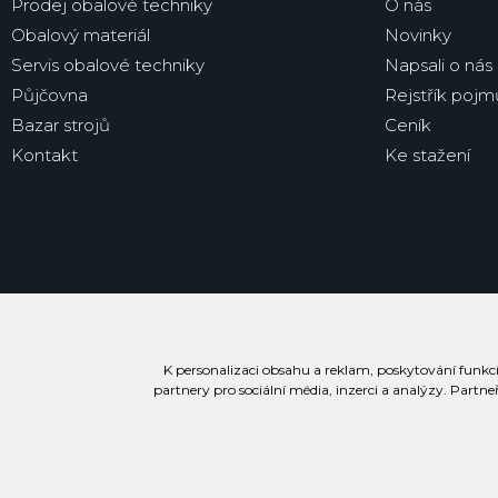
Prodej obalové techniky
O nás
Obalový materiál
Novinky
Servis obalové techniky
Napsali o nás
Půjčovna
Rejstřík pojm
Bazar strojů
Ceník
Kontakt
Ke stažení
K personalizaci obsahu a reklam, poskytování funkcí
partnery pro sociální média, inzerci a analýzy. Partne
Prohlášení o přístupnosti
Podmínky užívání stránek
Soubory cookie
Inf