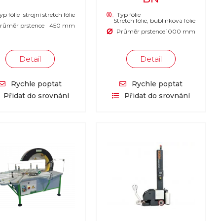
yp fólie
strojní stretch fólie
Typ fólie
Stretch fólie, bublinková fólie
růměr prstence
450 mm
Průměr prstence
1000 mm
Detail
Detail
Rychle poptat
Rychle poptat
Přidat do srovnání
Přidat do srovnání