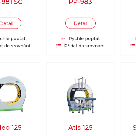
-981 SC
PP-983
Detail
Detail
chle poptat
Rychle poptat
at do srovnání
Přidat do srovnání
leo 125
Atis 125