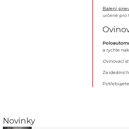
Balení pne
určené pro 
Ovinov
Poloautomat
a rychle nak
Ovinovací st
Za ideálníc
Potřebujete
Novinky