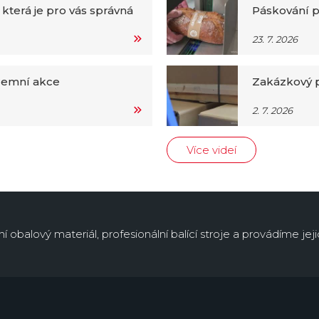
 která je pro vás správná
Páskování p
23. 7. 2026
iremní akce
Zakázkový p
2. 7. 2026
Více videí
obalový materiál, profesionální balící stroje a provádíme jejic