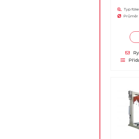
Typ fólie
Průměr 
Ry
Přid