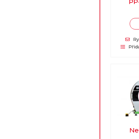
PP
Ry
Přid
Ne