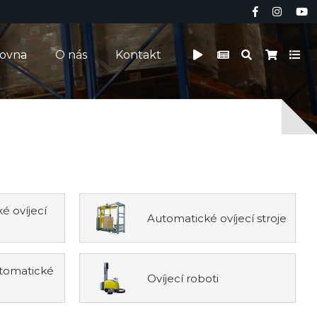
čovna
O nás
Kontakt
é ovíjecí
Automatické ovíjecí stroje
utomatické
Ovíjecí roboti