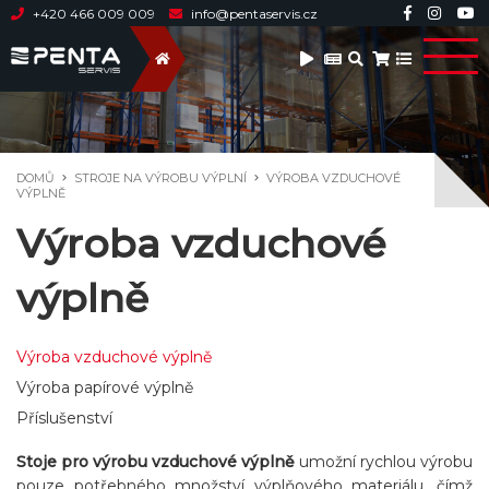
+420 466 009 009
info@pentaservis.cz
DOMŮ
STROJE NA VÝROBU VÝPLNÍ
VÝROBA VZDUCHOVÉ
VÝPLNĚ
Výroba vzduchové
výplně
Výroba vzduchové výplně
Výroba papírové výplně
Příslušenství
Stoje pro výrobu vzduchové výplně
umožní rychlou výrobu
pouze potřebného množství výplňového materiálu, čímž