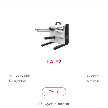
LA-F2
Typ výplně
bublinky
Rychlost
25 m/min
Detail
Rychle poptat