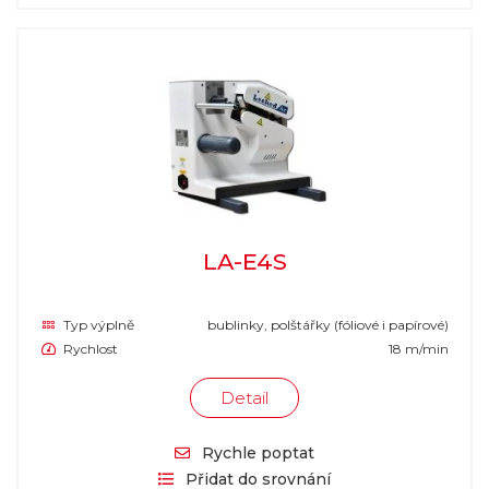
LA-E4S
Typ výplně
bublinky, polštářky (fóliové i papírové)
Rychlost
18 m/min
Detail
Rychle poptat
Přidat do srovnání