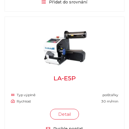
Přidat do srovnání
LA-E5P
Typ výplně
polštářky
Rychlost
30 m/min
Detail
Rychle poptat