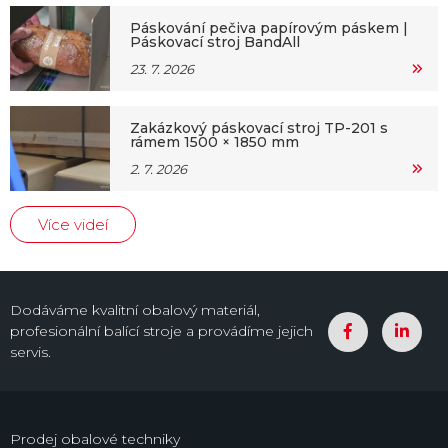
Páskování pečiva papírovým páskem |
Páskovací stroj BandAll
23. 7. 2026
Zakázkový páskovací stroj TP-201 s
rámem 1500 × 1850 mm
2. 7. 2026
Více videí
Dodáváme kvalitní obalový materiál,
profesionální balící stroje a provádíme jejich
servis.
Prodej obalové techniky