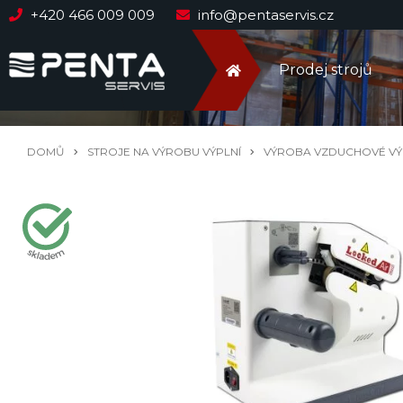
+420 466 009 009
info@pentaservis.cz
Prodej strojů
DOMŮ
STROJE NA VÝROBU VÝPLNÍ
VÝROBA VZDUCHOVÉ VÝ