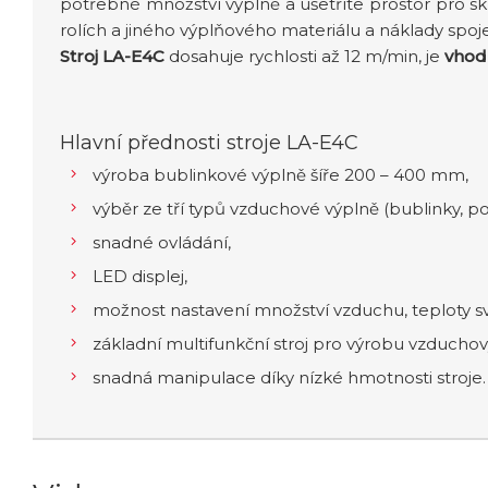
potřebné množství výplně a ušetříte prostor pro skl
rolích a jiného výplňového materiálu a náklady spoj
Stroj LA-E4C
dosahuje rychlosti až 12 m/min, je
vhod
Hlavní přednosti stroje LA-E4C
výroba bublinkové výplně šíře 200 – 400 mm,
výběr ze tří typů vzduchové výplně (bublinky, pol
snadné ovládání,
LED displej,
možnost nastavení množství vzduchu, teploty svá
základní multifunkční stroj pro výrobu vzduchov
snadná manipulace díky nízké hmotnosti stroje.