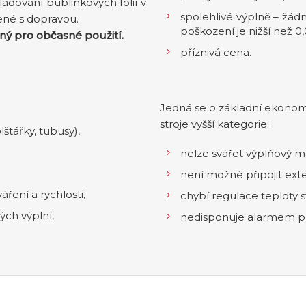
adování bublinkových fólií v
spolehlivé výplně – žád
ené s dopravou.
poškození je nižší než 0,
ný pro občasné použití.
příznivá cena.
Jedná se o základní ekonom
stroje vyšší kategorie:
štářky, tubusy),
nelze svářet výplňový ma
není možné připojit ext
ření a rychlosti,
chybí regulace teploty sv
ých výplní,
nedisponuje alarmem pře