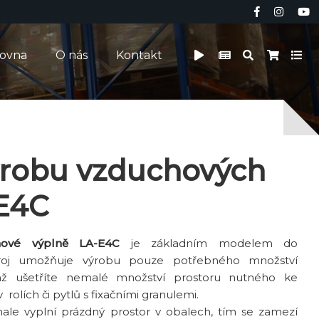
čovna
O nás
Kontakt
výrobu vzduchových
-E4C
hové výplně LA-E4C
je základním modelem do
roj umožňuje výrobu pouze potřebného množství
mž ušetříte nemalé množství prostoru nutného ke
 rolích či pytlů s fixačními granulemi.
ale vyplní prázdný prostor v obalech, tím se zamezí