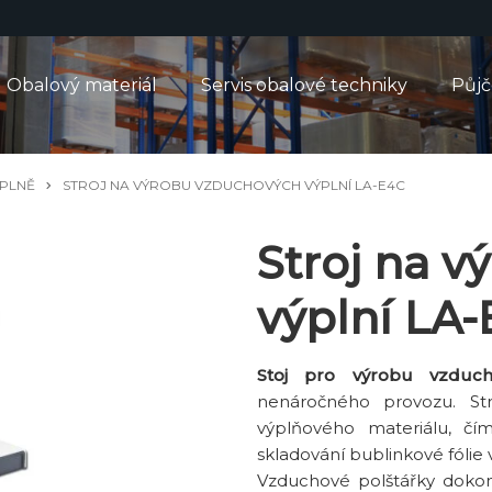
Obalový materiál
Servis obalové techniky
Půj
PLNĚ
STROJ NA VÝROBU VZDUCHOVÝCH VÝPLNÍ LA-E4C
Stroj na 
výplní LA
Stoj pro výrobu vzduc
nenáročného provozu. St
výplňového materiálu, čí
skladování bublinkové fólie v
Vzduchové polštářky dokon