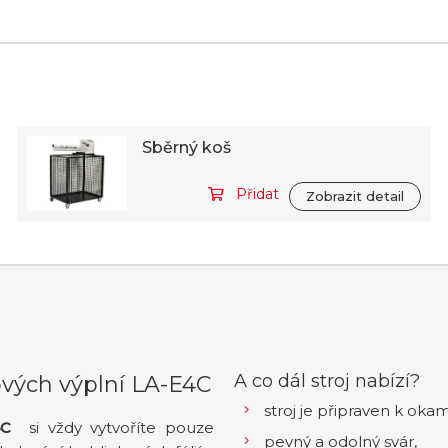
Sběrný koš
Přidat
Zobrazit detail
A co dál stroj nabízí?
ových výplní LA-E4C
stroj je připraven k oka
E4C
si vždy vytvoříte pouze
pevný a odolný svár,