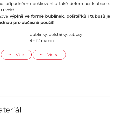
ho případnému poškození a také deformaci krabice s
 uvnitř.
chové
výplně ve formě bublinek, polštářků i tubusů
je
dnou pro občasné použití.
bublinky, polštářky, tubusy
8 - 12 m/min
Více
Videa
teriál