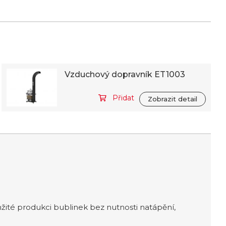
Vzduchový dopravník ET1003
Přidat
Zobrazit detail
mžité produkci bublinek bez nutnosti natápění,