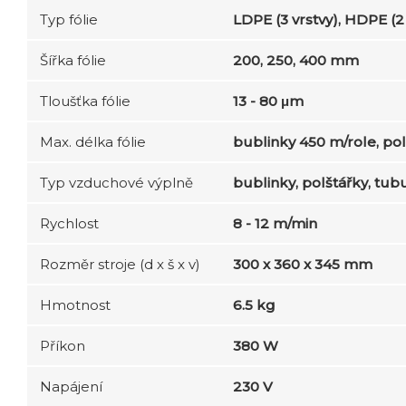
Typ fólie
LDPE (3 vrstvy), HDPE (2 
Šířka fólie
200, 250, 400 mm
Tloušťka fólie
13 - 80 μm
Max. délka fólie
bublinky 450 m/role, po
Typ vzduchové výplně
bublinky, polštářky, tub
Rychlost
8 - 12 m/min
Rozměr stroje (d x š x v)
300 x 360 x 345 mm
Hmotnost
6.5 kg
Příkon
380 W
Napájení
230 V