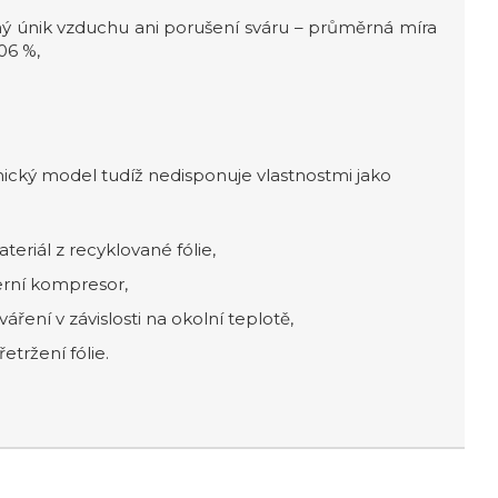
ný únik vzduchu ani porušení sváru – průměrná míra
06 %,
ický model tudíž nedisponuje vlastnostmi jako
teriál z recyklované fólie,
erní kompresor,
áření v závislosti na okolní teplotě,
tržení fólie.