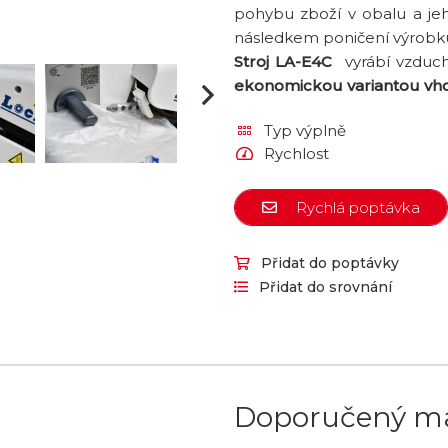
pohybu zboží v obalu a je
následkem poničení výrobku
Stroj LA-E4C
vyrábí vzdu
ekonomickou variantou vho
Typ výplně
Rychlost
Rychlá poptávka
Přidat do poptávky
Přidat do srovnání
Doporučený ma