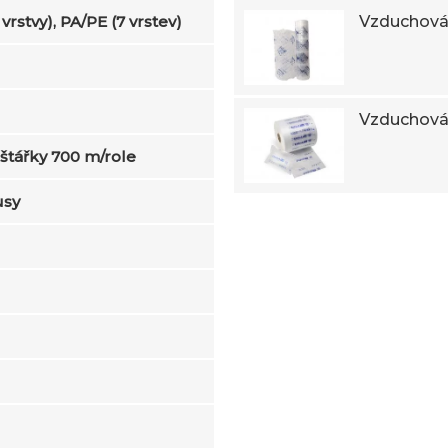
vrstvy), PA/PE (7 vrstev)
Vzduchová 
Vzduchová 
lštářky 700 m/role
usy