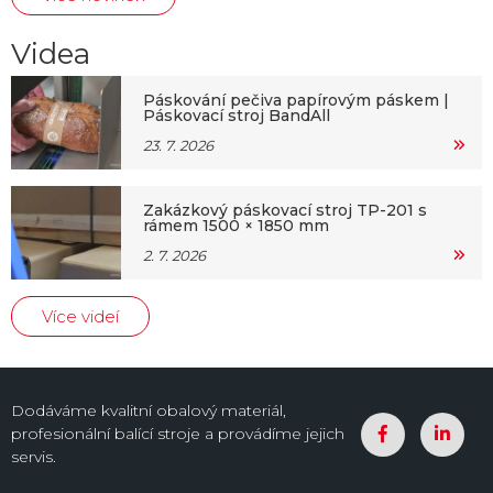
Videa
Páskování pečiva papírovým páskem |
Páskovací stroj BandAll
23. 7. 2026
Zakázkový páskovací stroj TP-201 s
rámem 1500 × 1850 mm
2. 7. 2026
Více videí
Dodáváme kvalitní obalový materiál,
profesionální balící stroje a provádíme jejich
servis.