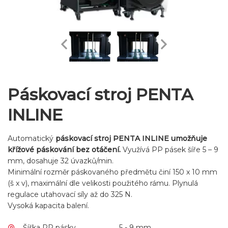
Páskovací stroj PENTA
INLINE
Automatický
páskovací stroj PENTA INLINE umožňuje
křížové páskování bez otáčení.
Využívá PP pásek šíře 5 – 9
mm, dosahuje 32 úvazků/min.
Minimální rozměr páskovaného předmětu činí 150 x 10 mm
(š x v), maximální dle velikosti použitého rámu. Plynulá
regulace utahovací síly až do 325 N.
Vysoká kapacita balení.
Šířka PP pásky
5 - 9 mm