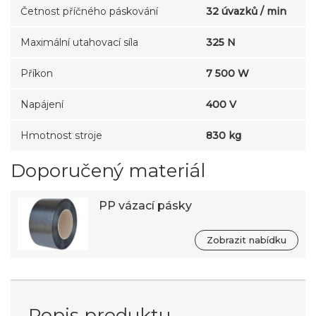
Četnost příčného páskování
32 úvazků / min
Maximální utahovací síla
325 N
Příkon
7 500 W
Napájení
400 V
Hmotnost stroje
830 kg
Doporučený materiál
PP vázací pásky
Zobrazit nabídku
Popis produktu