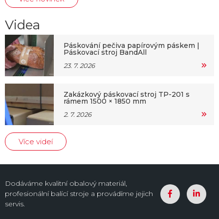
Videa
Páskování pečiva papírovým páskem |
Páskovací stroj BandAll
23. 7. 2026
Zakázkový páskovací stroj TP-201 s
rámem 1500 × 1850 mm
2. 7. 2026
Více videí
Dodáváme kvalitní obalový materiál,
profesionální balící stroje a provádíme jejich
servis.