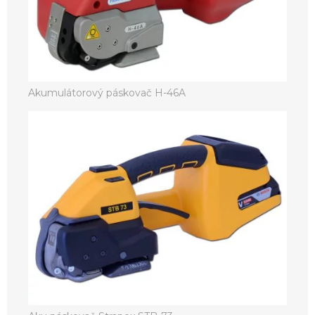
Akumulátorový páskovač H-46A