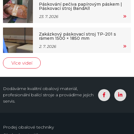
Páskování pečiva papírovým páskem |
Páskovací stroj BandAll
23. 7. 2026
Zakázkový páskovací stroj TP-201 s
rámem 1500 × 1850 mm
2. 7. 2026
Více videí
Dodáváme kvalitní obalový materiál,
profesionální balící stroje a provádíme jejich
servis.
Prodej obalové techniky