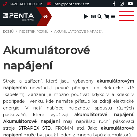
+420 466 009 009
info@pentaservis.cz
DOMŮ
REJSTŘÍK POJMŮ
AKUMULÁTOROVÉ NAPÁJENÍ
Akumulátorové
napájení
Stroje a zařízení, které jsou vybaveny
akumulátorovým
napájením
nevyžadují pevné připojení do elektrické sítě
(kabelem). Zařízení je možno používat kdykoliv a kdekoliv
popřípadě i venku, kde nemáte přístup ke zdroji elektrické
energie. V naší nabídce naleznete spoustu různých
páskovačů, které využívají
akumulátorové napájení
.
Akumulátorové napájení
mají například ruční páskovací
stroje
STRAPEX STB
, FROMM atd. Jako
akumulátorové
napájení
může být použit jeden z mnoha typů akumulátorů.