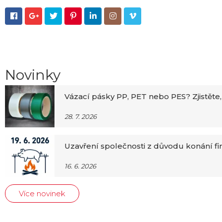







Novinky
Vázací pásky PP, PET nebo PES? Zjistěte,
28. 7. 2026
Uzavření společnosti z důvodu konání f
16. 6. 2026
Více novinek