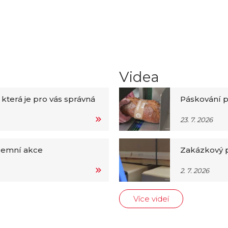
Videa
 která je pro vás správná
Páskování p
23. 7. 2026
iremní akce
Zakázkový p
2. 7. 2026
Více videí