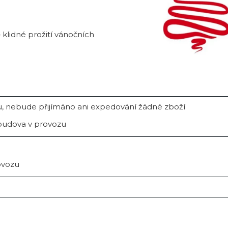
klidné prožití vánočních
u, nebude přijímáno ani expedování žádné zboží
 budova v provozu
ovozu