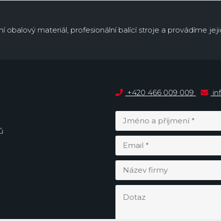
obalový materiál, profesionální balící stroje a provádíme jejic
+420 466 009 009
in
ů