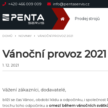
+420 466 009 009
info@pentaservis.cz
Prodej strojů
DOMŮ
NOVINKY
VÁNOČNÍ PROVOZ 2021
Vánoční provoz 2021
1. 12. 2021
Vážení zákazníci, dodavatelé,
blíží se čas Vánoc, období klidu a odpočinku, i společnost
trochu toho odpočinku a
omezí během vánočních svátků