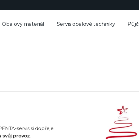
Obalový materiál
Servis obalové techniky
Půj
 PENTA-servis si dopřeje
 svůj provoz
.