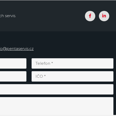
h servis.
fo@pentaservis.cz