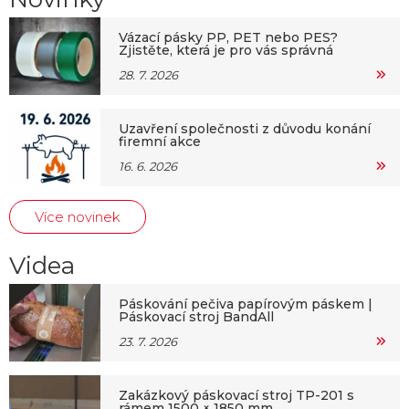
Vázací pásky PP, PET nebo PES?
Zjistěte, která je pro vás správná
28. 7. 2026
Uzavření společnosti z důvodu konání
firemní akce
16. 6. 2026
Více novinek
Videa
Páskování pečiva papírovým páskem |
Páskovací stroj BandAll
23. 7. 2026
Zakázkový páskovací stroj TP-201 s
rámem 1500 × 1850 mm