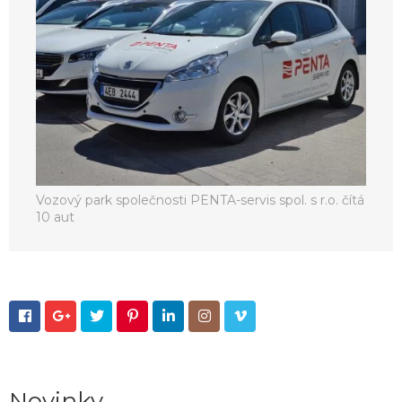
Vozový park společnosti PENTA-servis spol. s r.o. čítá
10 aut







Novinky