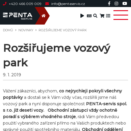
+420 466 009 009
info@pentaservis.cz
DOMŮ
NOVINKY
ROZŠIŘUJEME VOZOVÝ PARK
Rozšiřujeme vozový
park
9. 1. 2019
Vážení zákazníci, abychom,
co nejrychleji pokryli všechny
poptávky
a dostali se k Vám vždy včas, rozšířili jsme náš
vozový park a nyní disponuje společnost
PENTA-servis spol.
s r.o. již deseti vozy.
Obchodní zástupci vždy ochotně
poradí s výběrem vhodného stroje
, rádi Vám předvedou
použití vybraného zařízení přímo na Vašich produktech nebo
správné použití spotřebního materiálu.
Obchodní oddělení