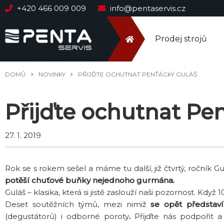
+420 466 009 009
info@pentaservis.cz
Prodej strojů
DOMŮ
NOVINKY
PŘIJĎTE OCHUTNAT PENŤÁCKÝ GULÁŠ
Přijďte ochutnat Pe
27. 1. 2019
Rok se s rokem sešel a máme tu další, již čtvrtý, ročník G
potěší chuťové buňky nejednoho gurmána.
Guláš – klasika, která si jistě zaslouží naši pozornost. Když 
Deset soutěžních týmů, mezi nimiž
se opět představí
(degustátorů) i odborné poroty
.
Přijďte nás podpořit 