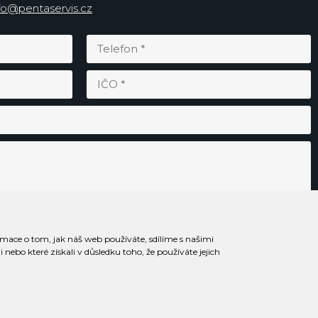
fo@pentaservis.cz
rmace o tom, jak náš web používáte, sdílíme s našimi
Odesláním souhlasím se
zpracováním osobních údajů
.
nebo které získali v důsledku toho, že používáte jejich