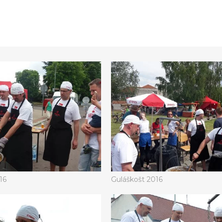
16
Guláškošt 2016