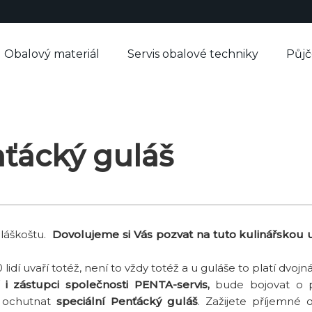
Obalový materiál
Servis obalové techniky
Půj
nťácký guláš
uláškoštu.
Dovolujeme si Vás pozvat na tuto kulinářskou u
10 lidí uvaří totéž, není to vždy totéž a u guláše to platí dvo
 i zástupci společnosti PENTA-servis,
bude bojovat o p
a ochutnat
speciální Penťácký guláš
. Zažijete příjemné