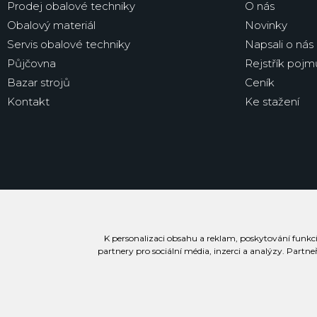
Prodej obalové techniky
O nás
Obalový materiál
Novinky
Servis obalové techniky
Napsali o nás
Půjčovna
Rejstřík pojm
Bazar strojů
Ceník
Kontakt
Ke stažení
K personalizaci obsahu a reklam, poskytování funkcí
partnery pro sociální média, inzerci a analýzy. Partne
Prohlášení o přístupnosti
Podmínky užívání stránek
Soubory cookie
Inf