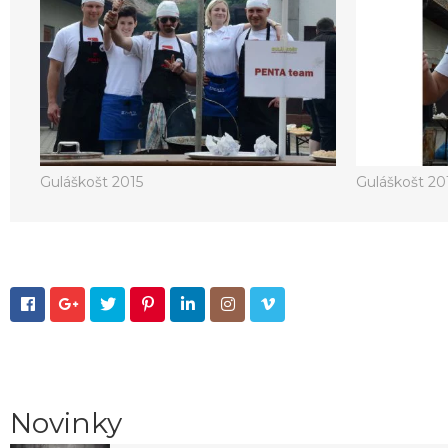
Guláškošt 2015
Guláškošt 20







Novinky