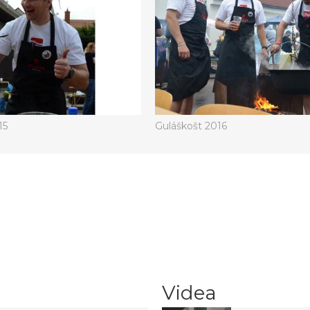
15
Guláškošt 2016
Videa