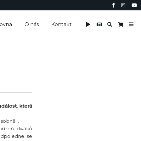
čovna
O nás
Kontakt
dálost, která
jnásobně…
řízeň diváků
 odpoledne se