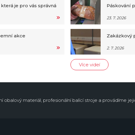
 která je pro vás správná
Páskování p
23. 7. 2026
iremní akce
Zakázkový p
2. 7. 2026
Více videí
obalový materiál, profesionální balící stroje a provádíme jejic