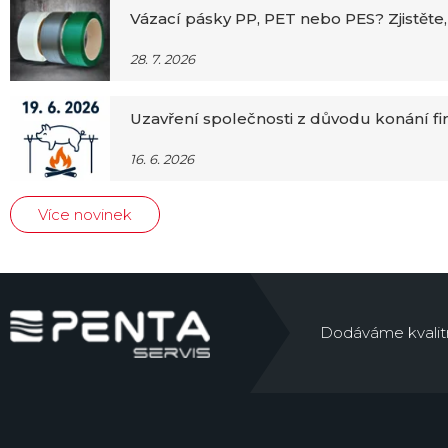
Vázací pásky PP, PET nebo PES? Zjistěte,
28. 7. 2026
Uzavření společnosti z důvodu konání f
16. 6. 2026
Více novinek
Dodáváme kvalitní 