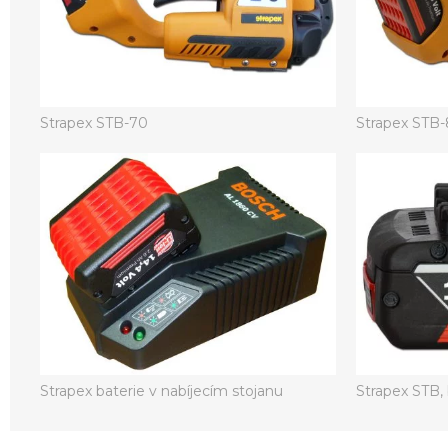
Strapex STB-70
Strapex STB
Strapex baterie v nabíjecím stojanu
Strapex STB, b