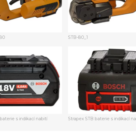
-80
STB-80_1
aterie s indikací nabití
Strapex STB baterie s indikací na