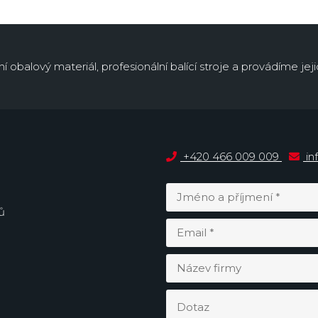
obalový materiál, profesionální balící stroje a provádíme jejic
+420 466 009 009
in
ů