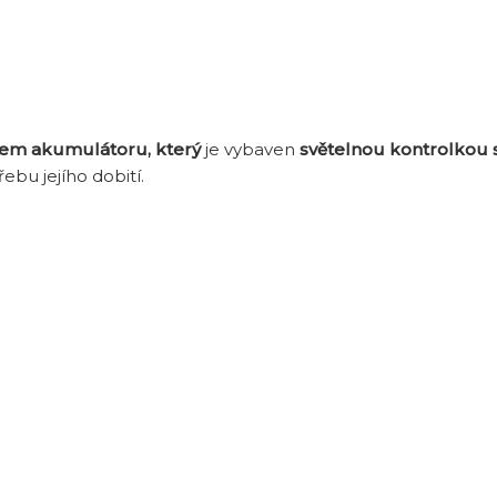
pem akumulátoru, který
je vybaven
světelnou kontrolkou s
ebu jejího dobití.