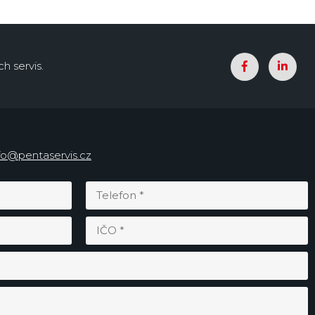
h servis.
fo@pentaservis.cz