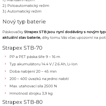
2.) Poloautomatický režim
3.) Automatický režim
Nový typ baterie
Páskovačky
Strapex STB jsou nyní dodávány s novým ty
aktuální stav baterie,
díky tomu Vás včas upozorní na potř
Strapex STB-70
PP a PET páska šíře 9 – 16 m
Typ akumulátoru 14.4 V / 2.6 Ah, Li-Ion
Doba nabíjení 20 – 45 min
200 – 400 úvazků na jedno nabití
Max. utahovací síla 2500 N
Hmotnost strojku 3,9 kg
Strapex STB-80