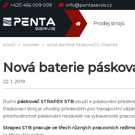
+420 466 009 009
info@pentaservis.cz
Prodej strojů
DOMŮ
NOVINKY
NOVÁ BATERIE PÁSKOVAČŮ STRAPEX
Nová baterie pásko
22. 1. 2019
Ruční
páskovač STRAPEX STB
slouží k páskování předm
Páskovací stroj je vhodný především pro transportní váz
plnohodnotné páskování nezávislé na vybavenosti pracovi
Strapex STB pracuje ve třech různých pracovních režim
1.) Manuální režim