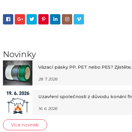







Novinky
Vázací pásky PP, PET nebo PES? Zjistěte,
28. 7. 2026
Uzavření společnosti z důvodu konání f
16. 6. 2026
Více novinek