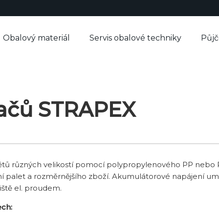
Obalový materiál
Servis obalové techniky
Půj
vačů STRAPEX
ětů různých velikostí pomocí polypropylenového PP nebo 
ání palet a rozměrnějšího zboží. Akumulátorové napájení u
ště el. proudem.
ech: