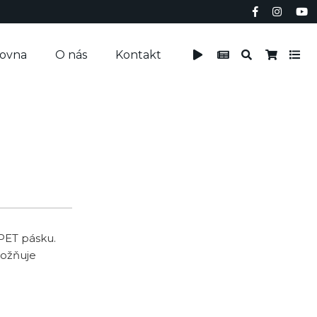
čovna
O nás
Kontakt
PET pásku.
možňuje