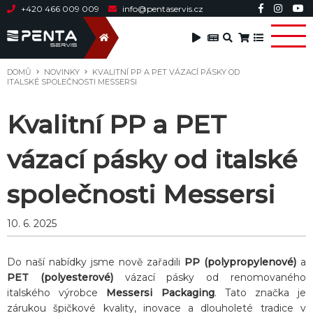
+420 466 009 009
info@pentaservis.cz
DOMŮ
NOVINKY
KVALITNÍ PP A PET VÁZACÍ PÁSKY OD
ITALSKÉ SPOLEČNOSTI MESSERSI
Kvalitní PP a PET
vázací pásky od italské
společnosti Messersi
10. 6. 2025
Do naší nabídky jsme nově zařadili
PP (polypropylenové)
a
PET (polyesterové)
vázací pásky od renomovaného
italského výrobce
Messersi Packaging
. Tato značka je
zárukou špičkové kvality, inovace a dlouholeté tradice v