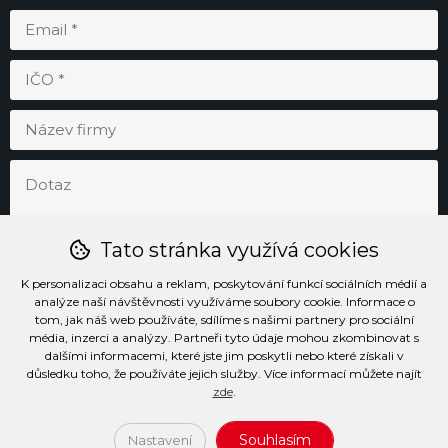
Tato stránka využívá cookies
K personalizaci obsahu a reklam, poskytování funkcí sociálních médií a
analýze naší návštěvnosti využíváme soubory cookie. Informace o
tom, jak náš web používáte, sdílíme s našimi partnery pro sociální
média, inzerci a analýzy. Partneři tyto údaje mohou zkombinovat s
Odesláním souhlasím se
zpracováním osobních údajů
.
dalšími informacemi, které jste jim poskytli nebo které získali v
důsledku toho, že používáte jejich služby. Více informací můžete najít
zde
.
Prohlášení o přístupnosti
Podmínky užívání stránek
Soubory cookie
Informace o zpracování osobních údajů
Souhlasím
Nastavení