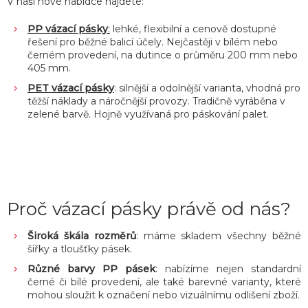
V naší nové nabídce najdete:
PP vázací pásky
:
lehké, flexibilní a cenově dostupné
řešení pro běžné balicí účely. Nejčastěji v bílém nebo
černém provedení, na dutince o průměru 200 mm nebo
405 mm.
PET vázací pásky
: silnější a odolnější varianta, vhodná pro
těžší náklady a náročnější provozy. Tradičně vyráběna v
zelené barvě. Hojně využívaná pro páskování palet.
Proč vázací pásky právě od nás?
Široká škála rozměrů
: máme skladem všechny běžné
šířky a tloušťky pásek.
Různé barvy PP pásek
: nabízíme nejen standardní
černé či bílé provedení, ale také barevné varianty, které
mohou sloužit k označení nebo vizuálnímu odlišení zboží.