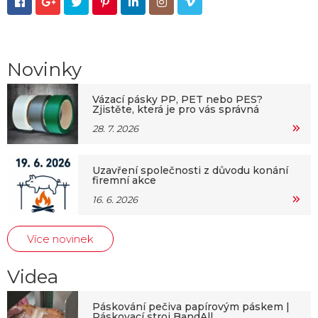







Novinky
Vázací pásky PP, PET nebo PES?
Zjistěte, která je pro vás správná
28. 7. 2026
Uzavření společnosti z důvodu konání
firemní akce
16. 6. 2026
Více novinek
Videa
Páskování pečiva papírovým páskem |
Páskovací stroj BandAll