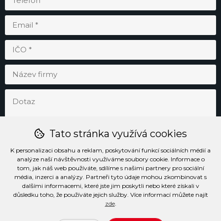
Tato stránka využívá cookies
K personalizaci obsahu a reklam, poskytování funkcí sociálních médií a
analýze naší návštěvnosti využíváme soubory cookie. Informace o
tom, jak náš web používáte, sdílíme s našimi partnery pro sociální
média, inzerci a analýzy. Partneři tyto údaje mohou zkombinovat s
Odesláním souhlasím se
zpracováním osobních údajů
.
dalšími informacemi, které jste jim poskytli nebo které získali v
důsledku toho, že používáte jejich služby. Více informací můžete najít
zde
.
Prohlášení o přístupnosti
Podmínky užívání stránek
Soubory cookie