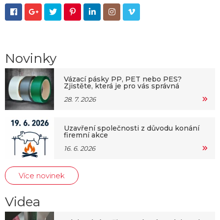







Novinky
Vázací pásky PP, PET nebo PES?
Zjistěte, která je pro vás správná
28. 7. 2026
Uzavření společnosti z důvodu konání
firemní akce
16. 6. 2026
Více novinek
Videa