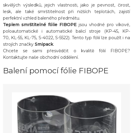
skvělých výsledků, jejich vlastnosti, jako je pevnost, čirost,
lesk, ale také smrštitelnost při nižších teplotách, zajistí
perfektní vzhled baleného předmětu.
Teplem smrštitelné fólie FIBOPE
jsou vhodné pro víkové,
poloautomatické i automatické balicí stroje (KP-45, KP-
70, KL-55, KL-75, S-4022, S-5522). Tento typ fólií lze použít i na
strojích značky
Smipack
.
Chcete se sami přesvědčit o kvalitě fólií FIBOPE?
Kontaktujte naše obchodní oddělení.
Balení pomocí fólie FIBOPE