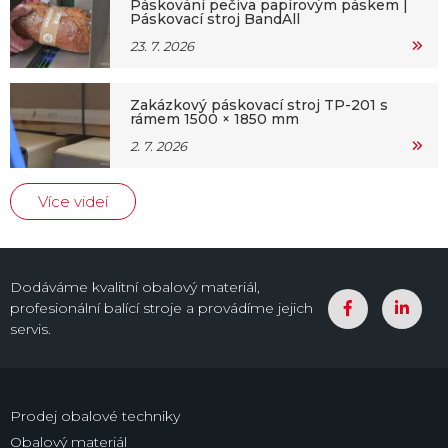
Páskování pečiva papírovým páskem |
Páskovací stroj BandAll
23. 7. 2026
Zakázkový páskovací stroj TP-201 s
rámem 1500 × 1850 mm
2. 7. 2026
Více videí
Dodáváme kvalitní obalový materiál,
profesionální balící stroje a provádíme jejich
servis.
Prodej obalové techniky
Obalový materiál