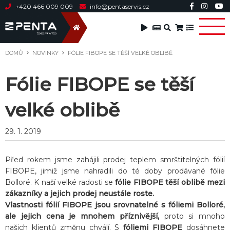
+420 466 009 009
info@pentaservis.cz
DOMŮ
NOVINKY
FÓLIE FIBOPE SE TĚŠÍ VELKÉ OBLIBĚ
Fólie FIBOPE se těší
velké oblibě
29. 1. 2019
Před rokem jsme zahájili prodej teplem smrštitelných fólií
FIBOPE, jimiž jsme nahradili do té doby prodávané fólie
Bolloré. K naší velké radosti se
fólie FIBOPE těší oblibě mezi
zákazníky a jejich prodej neustále roste.
Vlastnosti fólií FIBOPE jsou srovnatelné s fóliemi Bolloré,
ale jejich cena je mnohem příznivější,
proto si mnoho
našich klientů změnu chválí. S
fóliemi FIBOPE
dosáhnete