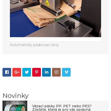
Automatický páskovací stroj







Novinky
Vázací pásky PP, PET nebo PES?
Zjistěte, která je pro vás správná