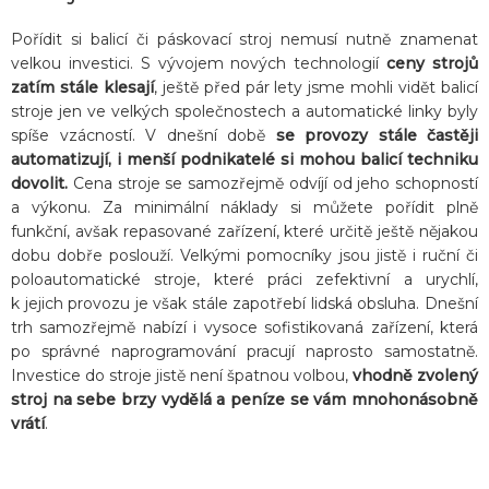
Pořídit si balicí či páskovací stroj nemusí nutně znamenat
velkou investici. S vývojem nových technologií
ceny strojů
zatím stále klesají
, ještě před pár lety jsme mohli vidět balicí
stroje jen ve velkých společnostech a automatické linky byly
spíše vzácností. V dnešní době
se provozy stále častěji
automatizují,
i menší podnikatelé si mohou balicí techniku
dovolit.
Cena stroje se samozřejmě odvíjí od jeho schopností
a výkonu. Za minimální náklady si můžete pořídit plně
funkční, avšak repasované zařízení, které určitě ještě nějakou
dobu dobře poslouží. Velkými pomocníky jsou jistě i ruční či
poloautomatické stroje, které práci zefektivní a urychlí,
k jejich provozu je však stále zapotřebí lidská obsluha. Dnešní
trh samozřejmě nabízí i vysoce sofistikovaná zařízení, která
po správné naprogramování pracují naprosto samostatně.
Investice do stroje jistě není špatnou volbou,
vhodně zvolený
stroj na sebe brzy vydělá a peníze se vám mnohonásobně
vrátí
.