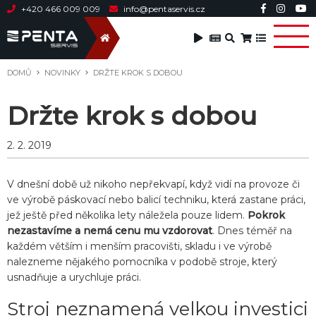
+420 466 009 009
info@pentaservis.cz
DOMŮ
NOVINKY
DRŽTE KROK S DOBOU
Držte krok s dobou
2. 2. 2019
V dnešní době už nikoho nepřekvapí, když vidí na provoze či
ve výrobě páskovací nebo balicí techniku, která zastane práci,
jež ještě před několika lety náležela pouze lidem.
Pokrok
nezastavíme a nemá cenu mu vzdorovat
. Dnes téměř na
každém větším i menším pracovišti, skladu i ve výrobě
nalezneme nějakého pomocníka v podobě stroje, který
usnadňuje a urychluje práci.
Stroj neznamená velkou investici