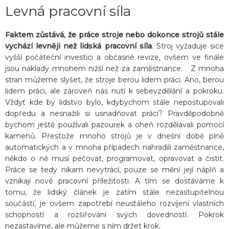
Levná pracovní síla
Faktem zůstává, že práce stroje nebo dokonce strojů stále
vychází levněji než lidská pracovní síla
. Stroj vyžaduje sice
vyšší počáteční investici a občasné revize, ovšem ve finále
jsou náklady mnohem nižší než za zaměstnance. Z mnoha
stran můžeme slyšet, že stroje berou lidem práci. Ano, berou
lidem práci, ale zároveň nás nutí k sebevzdělání a pokroku.
Vždyť kde by lidstvo bylo, kdybychom stále nepostupovali
dopředu a nesnažili si usnadňovat práci? Pravděpodobně
bychom ještě používali pazourek a oheň rozdělávali pomocí
kamenů. Přestože mnoho strojů je v dnešní době plně
automatických a v mnoha případech nahradili zaměstnance,
někdo o ně musí pečovat, programovat, opravovat a čistit.
Práce se tedy nikam nevytrácí, pouze se mění její náplň a
vznikají nové pracovní příležitosti. A tím se dostáváme k
tomu, že lidský článek je zatím stále nezastupitelnou
součástí, je ovšem zapotřebí neustáleho rozvíjení vlastních
schopností a rozšiřování svých dovedností. Pokrok
nezastavíme, ale můžeme s ním držet krok.