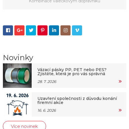
Kombinace válečkovým dopravníků







Novinky
Vázací pásky PP, PET nebo PES?
Zjistěte, která je pro vás správná
28. 7. 2026
Uzavření společnosti z důvodu konání
firemní akce
16. 6. 2026
Více novinek