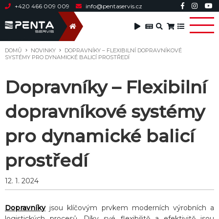
+420 466 009 009
info@pentaservis.cz
DOMŮ
NOVINKY
DOPRAVNÍKY – FLEXIBILNÍ DOPRAVNÍKOVÉ
SYSTÉMY PRO DYNAMICKÉ BALICÍ PROSTŘEDÍ
Dopravníky – Flexibilní
dopravníkové systémy
pro dynamické balicí
prostředí
12. 1. 2024
Dopravníky
jsou klíčovým prvkem moderních výrobních a
logistických procesů. Díky své flexibilitě a efektivitě jsou