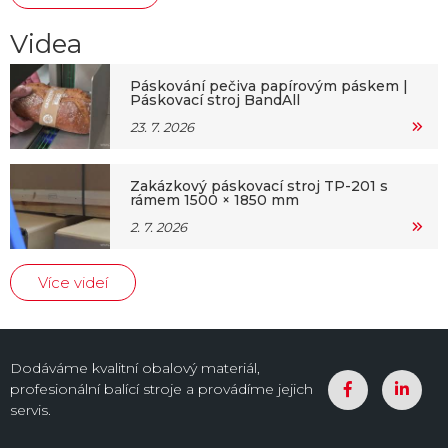
Videa
Páskování pečiva papírovým páskem |
Páskovací stroj BandAll
23. 7. 2026
Zakázkový páskovací stroj TP-201 s
rámem 1500 × 1850 mm
2. 7. 2026
Více videí
Dodáváme kvalitní obalový materiál,
profesionální balící stroje a provádíme jejich
servis.