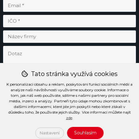
Tato stránka využívá cookies
K personalizaci obsahu a reklam, poskytování funkcí sociálních médií a
analýze naší návštěvnosti využíváme soubory cookie. Informace o
tom, jak náš web používáte, sdílíme s našimi partnery pro sociální
média, inzerci a analýzy. Partneři tyto údaje mohou zkombinovat s
Odesláním souhlasím se
zpracováním osobních údajů
.
dalšími informacemi, které jste jim poskytli nebo které získali v
důsledku toho, že používáte jejich služby. Více informací můžete najít
zde
.
Prohlášení o přístupnosti
Podmínky užívání stránek
Soubory cookie
Informace o zpracování osobních údajů
Souhlasím
Nastavení
2026 (c) Všechna práva vyhrazena PENTA SERVIS s.r.o.