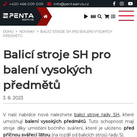
+420 466 009 009
info@pentaservis.cz
DOMŮ
NOVINKY
BALICÍ STROJE SH PRO BALENÍ VYSOKÝCH
PŘEDMĚTŮ
Balicí stroje SH pro
balení vysokých
předmětů
3. 8. 2023
V naší nabídce nově naleznete
balicí stroje řady SH
, které
umožňují
balení vysokých předmětů
. Tuto schopnost mají
stroje díky umístění bočního sváření, které je uloženo
před
příčnou svářecí lištou
(na rozdíl od balicích strojů řady S).