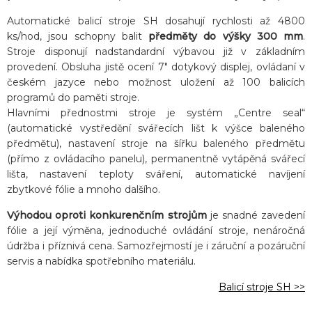
Automatické balicí stroje SH dosahují rychlosti až 4800
ks/hod, jsou schopny balit
předměty do výšky 300 mm
.
Stroje disponují nadstandardní výbavou již v základním
provedení. Obsluha jistě ocení 7″ dotykový displej, ovládaní v
českém jazyce nebo možnost uložení až 100 balicích
programů do paměti stroje.
Hlavními přednostmi stroje je systém „Centre seal“
(automatické vystředění svářecích lišt k výšce baleného
předmětu), nastavení stroje na šířku baleného předmětu
(přímo z ovládacího panelu), permanentně vytápěná svářecí
lišta, nastavení teploty sváření, automatické navíjení
zbytkové fólie a mnoho dalšího.
Výhodou oproti konkurenčním strojům
je snadné zavedení
fólie a její výměna, jednoduché ovládání stroje, nenáročná
údržba i příznivá cena. Samozřejmostí je i záruční a pozáruční
servis a nabídka spotřebního materiálu.
Balicí stroje SH >>