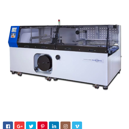






