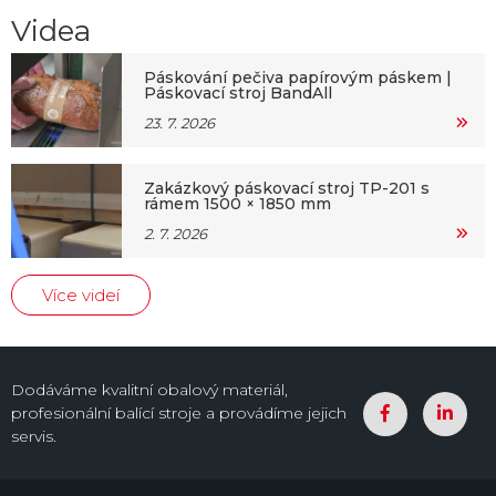
Videa
Páskování pečiva papírovým páskem |
Páskovací stroj BandAll
23. 7. 2026
Zakázkový páskovací stroj TP-201 s
rámem 1500 × 1850 mm
2. 7. 2026
Více videí
Dodáváme kvalitní obalový materiál,
profesionální balící stroje a provádíme jejich
servis.