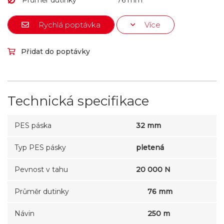
Průměr dutinky
76 mm
Rychlá poptávka
Více
Přidat do poptávky
Technická specifikace
PES páska
32 mm
Typ PES pásky
pletená
Pevnost v tahu
20 000 N
Průměr dutinky
76 mm
Návin
250 m