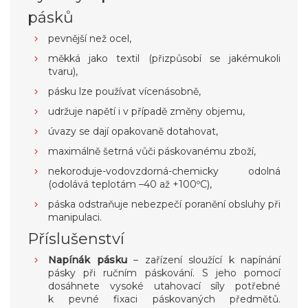
pásků
pevnější než ocel,
měkká jako textil (přizpůsobí se jakémukoli
tvaru),
pásku lze používat vícenásobně,
udržuje napětí i v případě změny objemu,
úvazy se dají opakovaně dotahovat,
maximálně šetrná vůči páskovanému zboží,
nekoroduje-vodovzdorná-chemicky odolná
(odolává teplotám –40 až +100ºC),
páska odstraňuje nebezpečí poranění obsluhy při
manipulaci.
Příslušenství
Napínák pásku
– zařízení sloužící k napínání
pásky při ručním páskování. S jeho pomocí
dosáhnete vysoké utahovací síly potřebné
k pevné fixaci páskovaných předmětů.