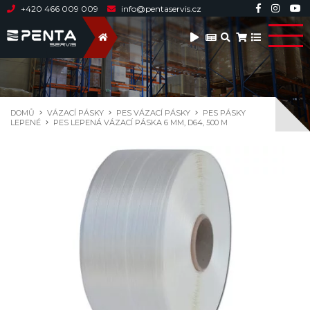
+420 466 009 009
info@pentaservis.cz
DOMŮ
VÁZACÍ PÁSKY
PES VÁZACÍ PÁSKY
PES PÁSKY
LEPENÉ
PES LEPENÁ VÁZACÍ PÁSKA 6 MM, D64, 500 M