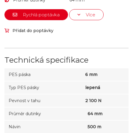
Průměr dutinky
64 mm
Rychlá poptávka
Více
Přidat do poptávky
Technická specifikace
PES páska
6 mm
Typ PES pásky
lepená
Pevnost v tahu
2 100 N
Průměr dutinky
64 mm
Návin
500 m