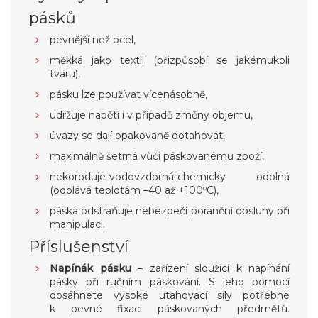
pásků
pevnější než ocel,
měkká jako textil (přizpůsobí se jakémukoli
tvaru),
pásku lze používat vícenásobně,
udržuje napětí i v případě změny objemu,
úvazy se dají opakovaně dotahovat,
maximálně šetrná vůči páskovanému zboží,
nekoroduje-vodovzdorná-chemicky odolná
(odolává teplotám –40 až +100ºC),
páska odstraňuje nebezpečí poranění obsluhy při
manipulaci.
Příslušenství
Napínák pásku
– zařízení sloužící k napínání
pásky při ručním páskování. S jeho pomocí
dosáhnete vysoké utahovací síly potřebné
k pevné fixaci páskovaných předmětů.