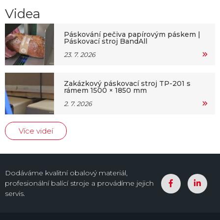
Videa
Páskování pečiva papírovým páskem |
Páskovací stroj BandAll
23. 7. 2026
Zakázkový páskovací stroj TP-201 s
rámem 1500 × 1850 mm
2. 7. 2026
Více videí
Dodáváme kvalitní obalový materiál,
profesionální balící stroje a provádíme jejich
servis.