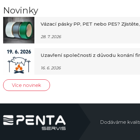
Novinky
Vázací pásky PP, PET nebo PES? Zjistěte,
28. 7. 2026
Uzavření společnosti z důvodu konání f
16. 6. 2026
Více novinek
Dodáváme kvalitní 