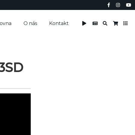
čovna
O nás
Kontakt
03SD