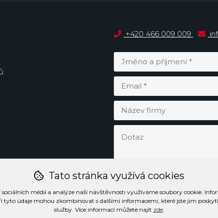
+420 466 009 009
in
ů
Tato stránka využívá cookies
 sociálních médií a analýze naší návštěvnosti využíváme soubory cookie. Info
ři tyto údaje mohou zkombinovat s dalšími informacemi, které jste jim poskytli 
služby. Více informací můžete najít
zde
.