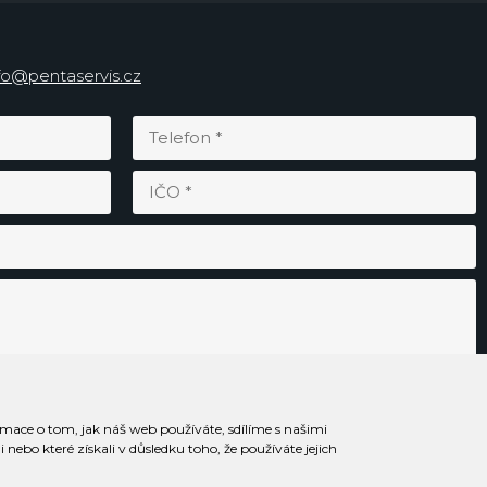
fo@pentaservis.cz
rmace o tom, jak náš web používáte, sdílíme s našimi
Odesláním souhlasím se
zpracováním osobních údajů
.
nebo které získali v důsledku toho, že používáte jejich