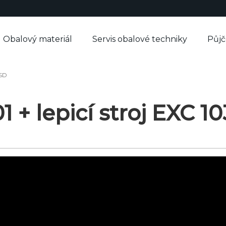
Obalový materiál
Servis obalové techniky
Půj
3SD
1 + lepicí stroj EXC 1