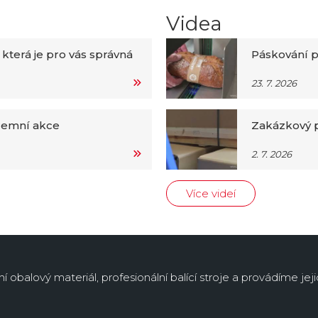
Videa
 která je pro vás správná
Páskování p
23. 7. 2026
iremní akce
Zakázkový p
2. 7. 2026
Více videí
obalový materiál, profesionální balící stroje a provádíme jejic