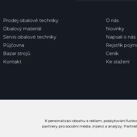
Prodej obalové techniky
O nás
Obalový materiál
Novinky
Servis obalové techniky
Napsali o nás
Půjčovna
Rejstřík pojm
Bazar strojů
Ceník
Kontakt
Ke stažení
K personalizaci obsahu a reklam, poskytování funkcí
partnery pro sociální média, inzerci a analýzy. Partne