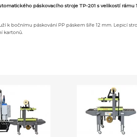
utomatického páskovacího stroje TP-201 s velikostí rámu 
uží k bočnímu páskování PP páskem šíře 12 mm. Lepicí str
í kartonů.