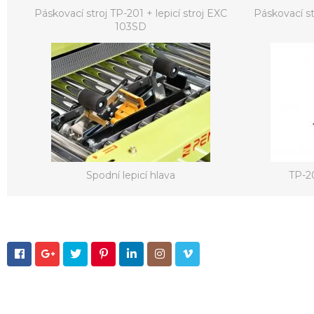
Páskovací stroj TP-201 + lepicí stroj EXC
Páskovací st
103SD
Spodní lepicí hlava
TP-2






