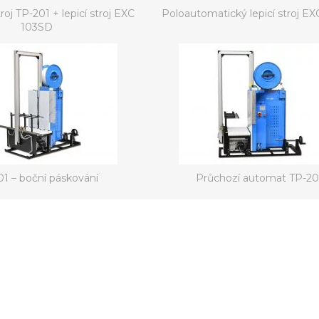
roj TP-201 + lepicí stroj EXC
Poloautomatický lepicí stroj E
103SD
01 – boční páskování
Průchozí automat TP-20