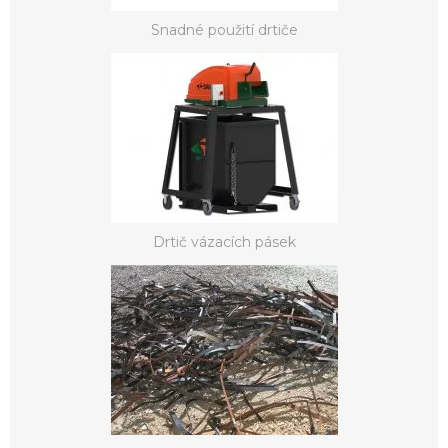
Snadné použití drtiče
Drtič vázacích pásek