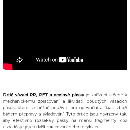
Drtič vázací PP, PET a ocelové pásky
je zařízení určené k
mechanickému zpracování a likvidaci použitých vázacích
pásek, které se běžně používají pro upevnění a fixaci zboží
během přepravy a skladování. Tyto drtiče jsou navrženy tak,
aby efektivně rozsekaly pásky na menší fragmenty, což
usnadňuje jejich další zpracování nebo recyklaci.