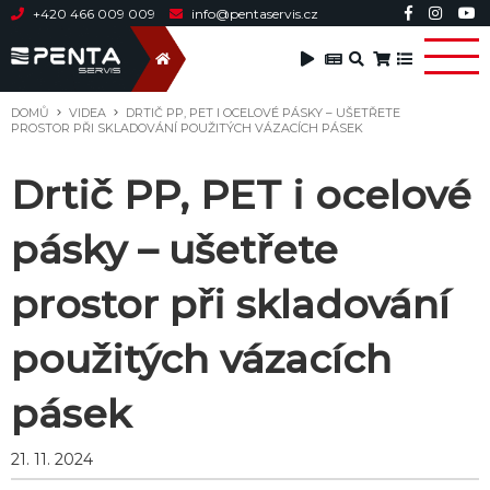
+420 466 009 009
info@pentaservis.cz
DOMŮ
VIDEA
DRTIČ PP, PET I OCELOVÉ PÁSKY – UŠETŘETE
PROSTOR PŘI SKLADOVÁNÍ POUŽITÝCH VÁZACÍCH PÁSEK
Drtič PP, PET i ocelové
pásky – ušetřete
prostor při skladování
použitých vázacích
pásek
21. 11. 2024