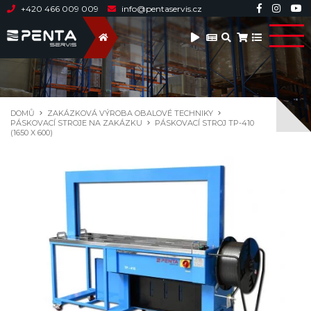
+420 466 009 009
info@pentaservis.cz
DOMŮ
ZAKÁZKOVÁ VÝROBA OBALOVÉ TECHNIKY
PÁSKOVACÍ STROJE NA ZAKÁZKU
PÁSKOVACÍ STROJ TP-410
(1650 X 600)