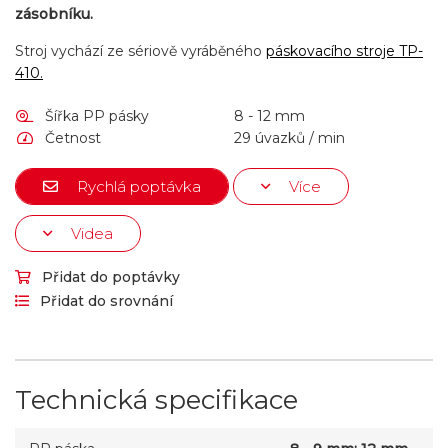
zásobníku.
Stroj vychází ze sériově vyráběného
páskovacího stroje TP-
410.
Šířka PP pásky
8 - 12 mm
Četnost
29 úvazků / min
Rychlá poptávka
Více
Videa
Přidat do poptávky
Přidat do srovnání
Technická specifikace