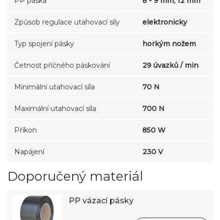
PP páska
8 - 9 mm; 12 mm
Způsob regulace utahovací síly
elektronicky
Typ spojení pásky
horkým nožem
Četnost příčného páskování
29 úvazků / min
Minimální utahovací síla
70 N
Maximální utahovací síla
700 N
Příkon
850 W
Napájení
230 V
Doporučený materiál
PP vázací pásky