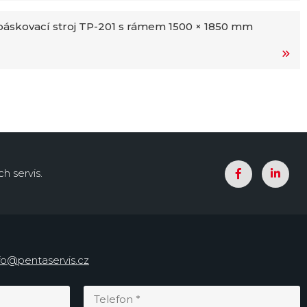
áskovací stroj TP-201 s rámem 1500 × 1850 mm
h servis.
fo@pentaservis.cz