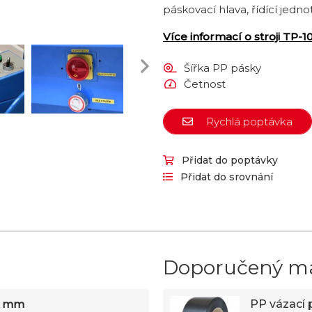
páskovací hlava, řídící jedn
Více informací o stroji TP-10
Šířka PP pásky
Četnost
Rychlá poptávka
Přidat do poptávky
Přidat do srovnání
Doporučený ma
2 mm
PP vázací 