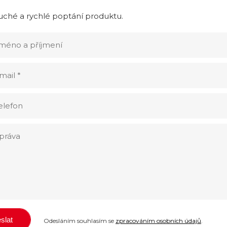
ché a rychlé poptání produktu.
Odesláním souhlasím se
zpracováním osobních údajů
.