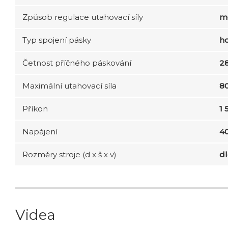
Způsob regulace utahovací síly
m
Typ spojení pásky
h
Četnost příčného páskování
28
Maximální utahovací síla
8
Příkon
1
Napájení
4
Rozměry stroje (d x š x v)
dl
Videa