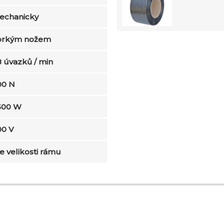
echanicky
orkým nožem
 úvazků / min
00 N
 500 W
00 V
e velikosti rámu