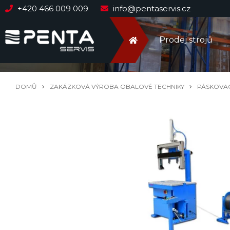
+420 466 009 009
info@pentaservis.cz
Prodej strojů
DOMŮ
ZAKÁZKOVÁ VÝROBA OBALOVÉ TECHNIKY
PÁSKOVAC