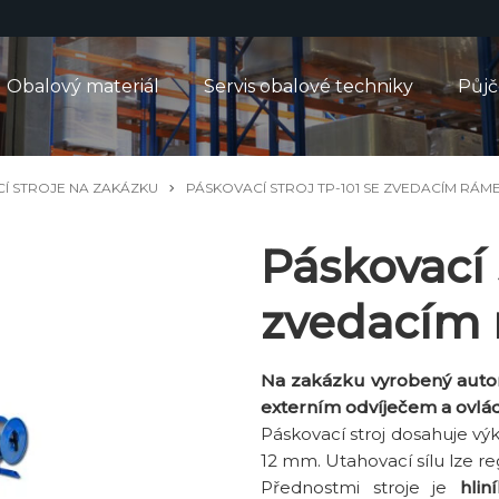
Obalový materiál
Servis obalové techniky
Půj
Í STROJE NA ZAKÁZKU
PÁSKOVACÍ STROJ TP-101 SE ZVEDACÍM RÁM
Páskovací 
zvedacím
Na zakázku vyrobený autom
externím odvíječem a ovl
Páskovací stroj dosahuje vý
12 mm. Utahovací sílu lze r
Přednostmi stroje je
hli