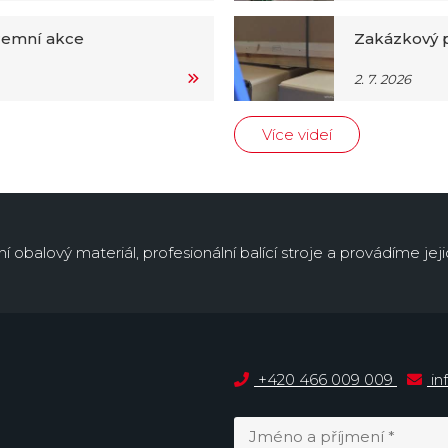
iremní akce
Zakázkový p
2. 7. 2026
Více videí
obalový materiál, profesionální balící stroje a provádíme jejic
+420 466 009 009
in