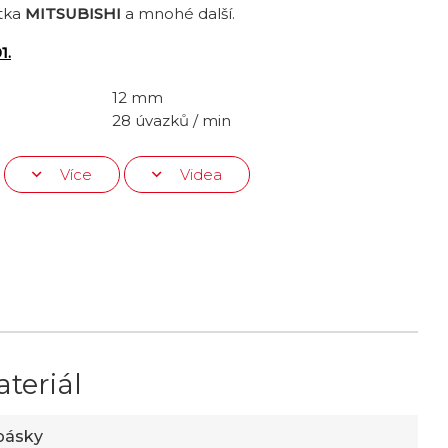
otka
MITSUBISHI
a mnohé další.
1.
12 mm
28 úvazků / min
Více
Videa
teriál
pásky