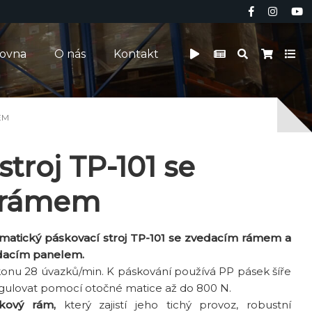
čovna
O nás
Kontakt
EM
stroj TP-101 se
 rámem
atický páskovací stroj TP-101 se zvedacím rámem a
ádacím panelem.
konu 28 úvazků/min. K páskování používá PP pásek šíře
egulovat pomocí otočné matice až do 800 N.
níkový rám,
který zajistí jeho tichý provoz, robustní