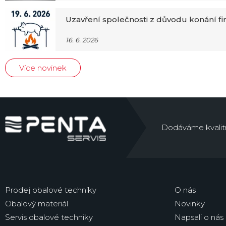
Uzavření společnosti z důvodu konání f
16. 6. 2026
Více novinek
Dodáváme kvalitní 
Prodej obalové techniky
O nás
Obalový materiál
Novinky
Servis obalové techniky
Napsali o nás