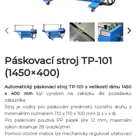
Páskovací stroj TP-101
(1450×400)
Automatický páskovací stroj TP-101 s velikostí rámu 1450
x 400 mm
byl vyroben na zakázku dle požadavků
zákazníka.
Stroj je vodný pro páskování předmětů různého druhu s
minimálním rozměrem 110 x 110 x 100 mm (š x v x d).
Pro páskování používá PP pásek šíře 12 mm, maximální
výkon dosahuje 28 úvazků/min.
Pomocí otočné matice lze mechanicky regulovat utahovací