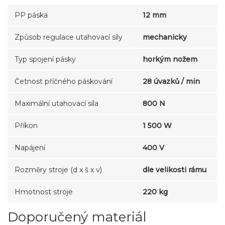
PP páska
12 mm
Způsob regulace utahovací síly
mechanicky
Typ spojení pásky
horkým nožem
Četnost příčného páskování
28 úvazků / min
Maximální utahovací síla
800 N
Příkon
1 500 W
Napájení
400 V
Rozměry stroje (d x š x v)
dle velikosti rámu
Hmotnost stroje
220 kg
Doporučený materiál