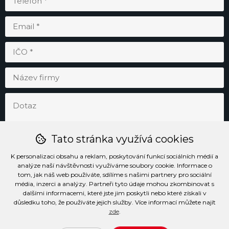
Tato stránka využívá cookies
K personalizaci obsahu a reklam, poskytování funkcí sociálních médií a
analýze naší návštěvnosti využíváme soubory cookie. Informace o
tom, jak náš web používáte, sdílíme s našimi partnery pro sociální
média, inzerci a analýzy. Partneři tyto údaje mohou zkombinovat s
Odesláním souhlasím se
zpracováním osobních údajů
.
dalšími informacemi, které jste jim poskytli nebo které získali v
důsledku toho, že používáte jejich služby. Více informací můžete najít
zde
.
Prohlášení o přístupnosti
Podmínky užívání stránek
Soubory cookie