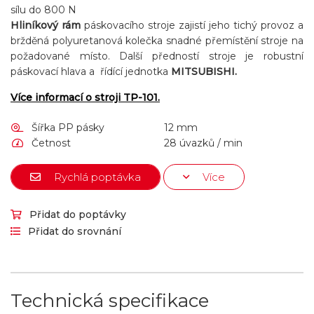
sílu do 800 N
Hliníkový rám
páskovacího stroje zajistí jeho tichý provoz a
bržděná polyuretanová kolečka snadné přemístění stroje na
požadované místo. Další předností stroje je robustní
páskovací hlava a řídící jednotka
MITSUBISHI.
Více informací o stroji TP-101.
Šířka PP pásky
12 mm
Četnost
28 úvazků / min
Rychlá poptávka
Více
Přidat do poptávky
Přidat do srovnání
Technická specifikace