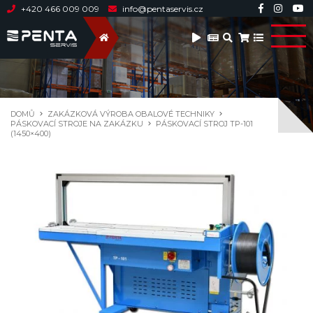
+420 466 009 009
info@pentaservis.cz
DOMŮ
ZAKÁZKOVÁ VÝROBA OBALOVÉ TECHNIKY
PÁSKOVACÍ STROJE NA ZAKÁZKU
PÁSKOVACÍ STROJ TP-101
(1450×400)