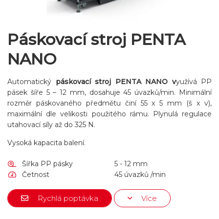
Páskovací stroj PENTA
NANO
Automatický
páskovací stroj PENTA NANO v
yužívá PP
pásek šíře 5 – 12 mm, dosahuje 45 úvazků/min. Minimální
rozměr páskovaného předmětu činí 55 x 5 mm (š x v),
maximální dle velikosti použitého rámu. Plynulá regulace
utahovací síly až do 325 N.
Vysoká kapacita balení.
Šířka PP pásky
5 - 12 mm
Četnost
45 úvazků /min
Rychlá poptávka
Více