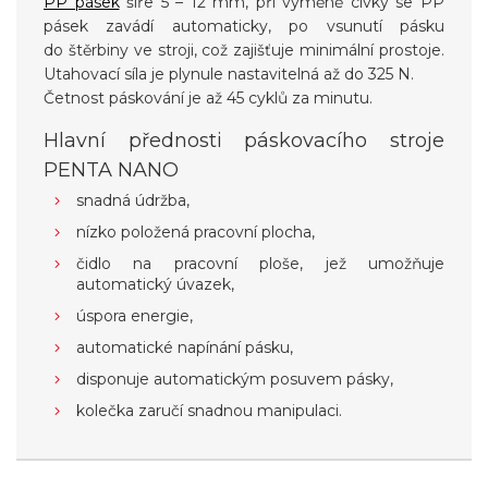
PP pásek
šíře 5 – 12 mm, při výměně cívky se PP
pásek zavádí automaticky, po vsunutí pásku
do štěrbiny ve stroji, což zajišťuje minimální prostoje.
Utahovací síla je plynule nastavitelná až do 325 N.
Četnost páskování je až 45 cyklů za minutu.
Hlavní přednosti páskovacího stroje
PENTA NANO
snadná údržba,
nízko položená pracovní plocha,
čidlo na pracovní ploše, jež umožňuje
automatický úvazek,
úspora energie,
automatické napínání pásku,
disponuje automatickým posuvem pásky,
kolečka zaručí snadnou manipulaci.