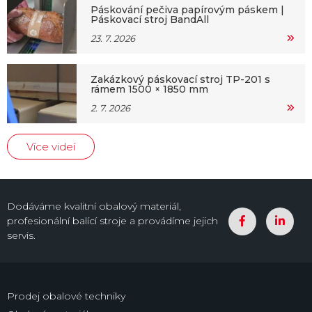
Páskování pečiva papírovým páskem |
Páskovací stroj BandAll
23. 7. 2026
Zakázkový páskovací stroj TP-201 s
rámem 1500 × 1850 mm
2. 7. 2026
Více videí
Dodáváme kvalitní obalový materiál,
profesionální balící stroje a provádíme jejich
servis.
Prodej obalové techniky