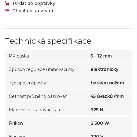
Přidat do poptávky
Přidat do srovnání
Technická specifikace
PP páska
5 - 12 mm
Způsob regulace utahovací síly
elektronicky
Typ spojení pásky
horkým nožem
Četnost příčného páskování
45 úvazků /min
Maximální utahovací síla
325 N
Příkon
2 500 W
Napájení
220 V