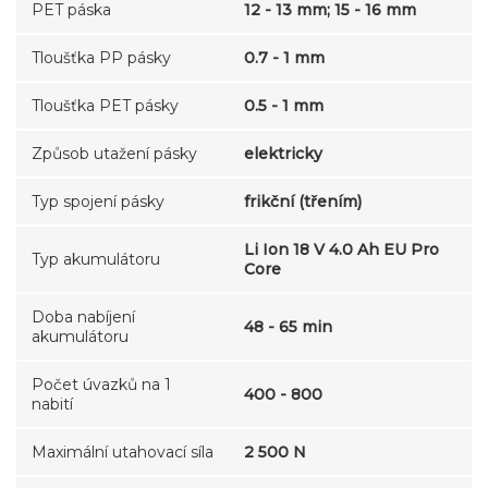
PET páska
12 - 13 mm; 15 - 16 mm
Tloušťka PP pásky
0.7 - 1 mm
Tloušťka PET pásky
0.5 - 1 mm
Způsob utažení pásky
elektricky
Typ spojení pásky
frikční (třením)
Li Ion 18 V 4.0 Ah EU Pro
Typ akumulátoru
Core
Doba nabíjení
48 - 65 min
akumulátoru
Počet úvazků na 1
400 - 800
nabití
Maximální utahovací síla
2 500 N