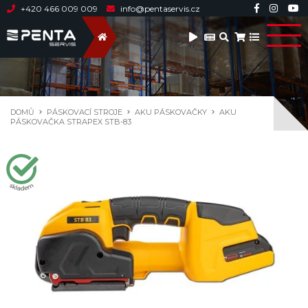
+420 466 009 009
info@pentaservis.cz
DOMŮ
PÁSKOVACÍ STROJE
AKU PÁSKOVAČKY
AKU
PÁSKOVAČKA STRAPEX STB-83