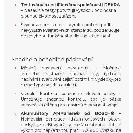
Testováno a certifikováno společností DEKRA
– Nezávislé testy potvrzují vysokou odolnost a
dlouhou životnost zařízení.
Švýcarská preciznost – Výroba probíhá podle
nejvyšších kvalitativních standardů, což zaručuje
bezchybnou funkčnost a dlouhou životnost.
Snadné a pohodlné páskování
Přesné nastavení parametrů – Možnost
jemného nastavení napínací síly, rychlosti
napínání i svařování zajistí optimální výsledky pro
různé typy pásek a aplikací.
Vizuální kontrola správného vložení pásky –
Umožňuje snadnou kontrolu, zda je páska
správně umístěná pro maximální pevnost spoje.
Akumulátory AMPShare® od BOSCH®
–
Nejnovější generace lithium-iontových baterií
poskytuje delší výdrž, rychlejší nabíjení a stabilní
výkon pro nepřetržitou práci. Až 800 úvazků na