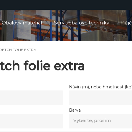
Obalový materiál
Servis obalové techniky
Půj
RETCH FOLIE EXTRA
ch folie extra
Návin (m), nebo hmotnost (kg)
Barva
Vyberte, prosím