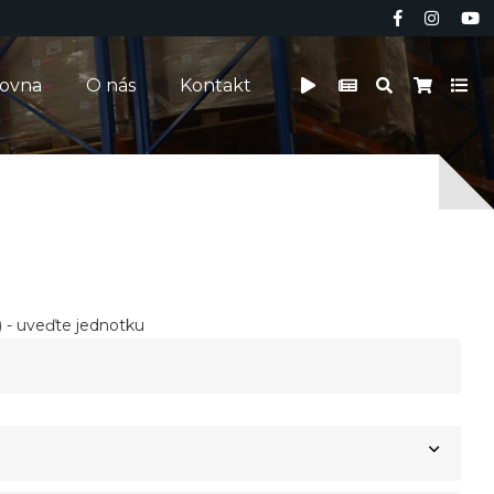
čovna
O nás
Kontakt
 - uveďte jednotku