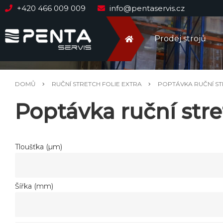
+420 466 009 009
info@pentaservis.cz
Prodej strojů
DOMŮ
RUČNÍ STRETCH FOLIE EXTRA
POPTÁVKA RUČNÍ ST
Poptávka ruční stret
Tloušťka (µm)
Šířka (mm)