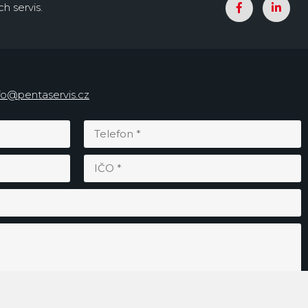
h servis.
fo@pentaservis.cz