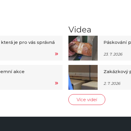
Videa
 která je pro vás správná
Páskování p
23. 7. 2026
iremní akce
Zakázkový p
2. 7. 2026
Více videí