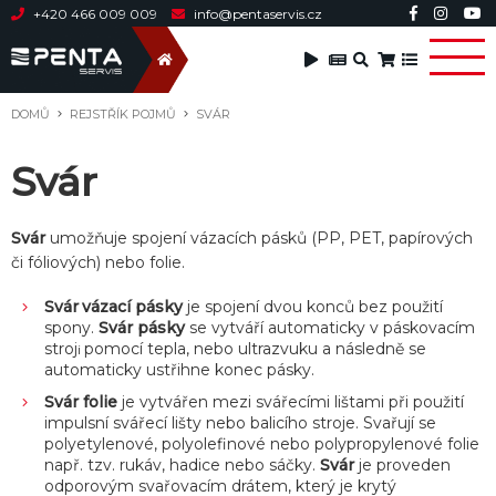
+420 466 009 009
info@pentaservis.cz
DOMŮ
REJSTŘÍK POJMŮ
SVÁR
Svár
Svár
umožňuje spojení vázacích pásků (PP, PET, papírových
či fóliových) nebo folie.
Svár
vázací pásky
je spojení dvou konců bez použití
spony.
Svár pásky
se vytváří automaticky v páskovacím
stroj
pomocí tepla, nebo ultrazvuku a následně se
i
automaticky ustřihne konec pásky.
Svár folie
je vytvářen mezi svářecími lištami při použití
impulsní svářecí lišty nebo balicího stroje. Svařují se
polyetylenové, polyolefinové nebo polypropylenové folie
např. tzv. rukáv, hadice nebo sáčky.
Svár
je proveden
odporovým svařovacím drátem, který je krytý