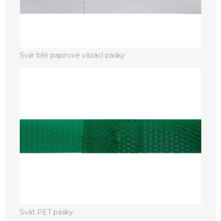
Svár bílé papírové vázací pásky
Svát PET pásky