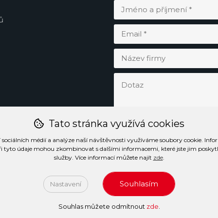
ů
Tato stránka využívá cookies
 sociálních médií a analýze naší návštěvnosti využíváme soubory cookie. Info
ři tyto údaje mohou zkombinovat s dalšími informacemi, které jste jim poskytli 
služby. Více informací můžete najít
zde
.
Souhlasím
Nastavení
ormace o zpracování osobních údajů
Souhlas můžete odmítnout
zde
.