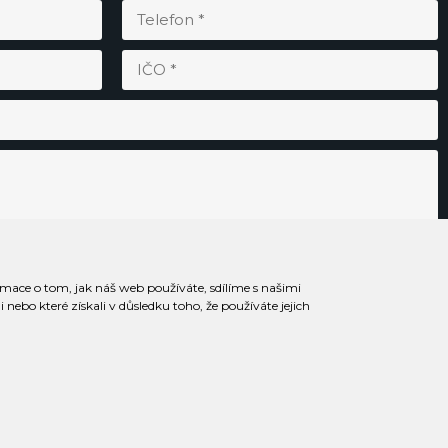
rmace o tom, jak náš web používáte, sdílíme s našimi
Odesláním souhlasím se
zpracováním osobních údajů
.
nebo které získali v důsledku toho, že používáte jejich