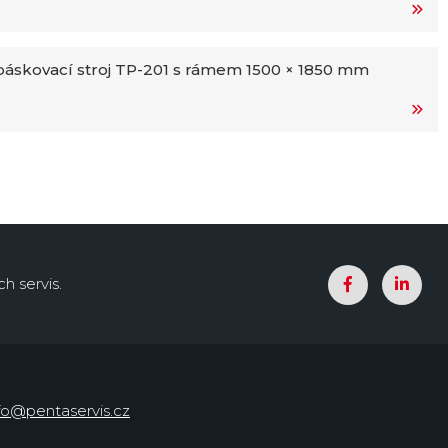
áskovací stroj TP-201 s rámem 1500 × 1850 mm
h servis.
fo@pentaservis.cz