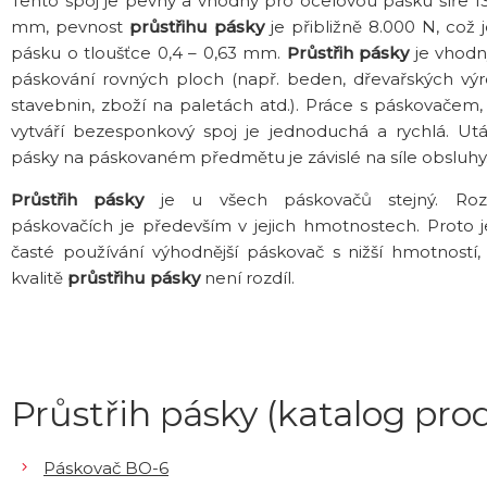
Tento spoj je pevný a vhodný pro ocelovou pásku šíře 1
mm, pevnost
průstřihu pásky
je přibližně 8.000 N, což 
pásku o tloušťce 0,4 – 0,63 mm.
Průstřih pásky
je vhodn
páskování rovných ploch (např. beden, dřevařských výr
stavebnin, zboží na paletách atd.). Práce s páskovačem,
vytváří bezesponkový spoj je jednoduchá a rychlá. Utá
pásky na páskovaném předmětu je závislé na síle obsluhy
Průstřih pásky
je u všech páskovačů stejný. Roz
páskovačích je především v jejich hmotnostech. Proto 
časté používání výhodnější páskovač s nižší hmotností,
kvalitě
průstřihu pásky
není rozdíl.
Průstřih pásky (katalog pro
Páskovač BO-6