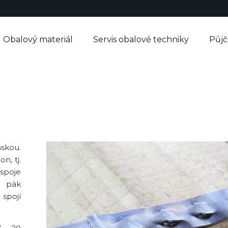
Obalový materiál
Servis obalové techniky
Půj
skou.
n, tj.
spoje
 pák
pojí