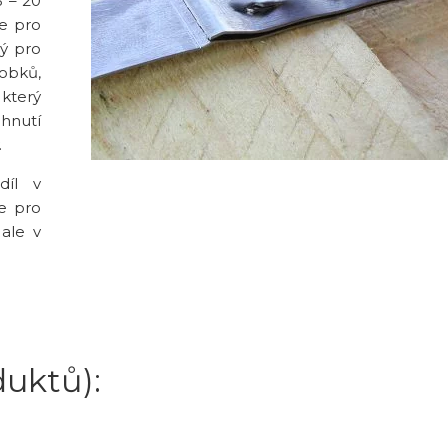
3 – 20
je pro
ý pro
obků,
 který
hnutí
.
díl v
je pro
 ale v
duktů):