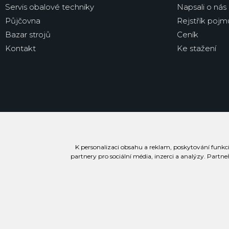
Servis obalové techniky
Napsali o nás
Půjčovna
Rejstřík pojm
Bazar strojů
Ceník
Kontakt
Ke stažení
K personalizaci obsahu a reklam, poskytování funkcí
partnery pro sociální média, inzerci a analýzy. Partne
Prohlášení o přístupnosti
Podmínky užívání stránek
Soubory cookie
Inf
2026 (c) Všechna práva vyhrazena PENTA SERVIS s.r.o.