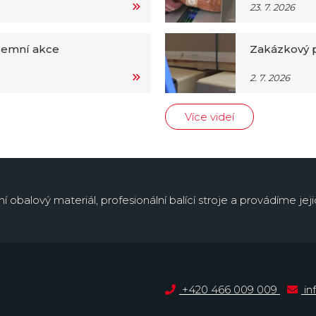
23. 7. 2026
iremní akce
Zakázkový p
2. 7. 2026
Více videí
obalový materiál, profesionální balící stroje a provádíme jejic
+420 466 009 009
in