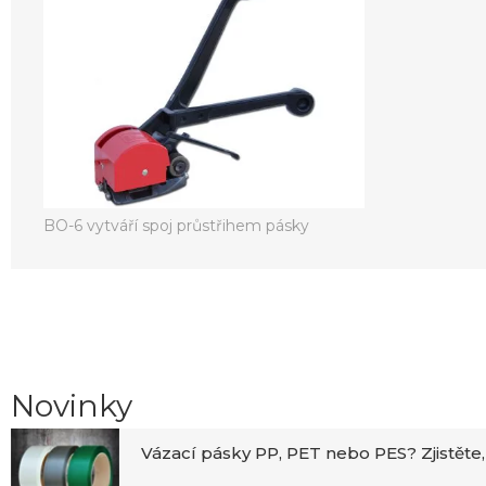
BO-6 vytváří spoj průstřihem pásky
Novinky
Vázací pásky PP, PET nebo PES? Zjistěte,