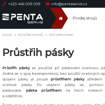
+420 466 009 009
info@pentaservis.cz
Prodej strojů
DOMŮ
REJSTŘÍK POJMŮ
PRŮSTŘIH PÁSKY
Průstřih pásky
Průstřih pásky
se používá při páskování ocelovou pá
Jedná se o spoj bezesponkový, bez použití ocelových spo
spojení pásky je pouze
průstřihem pásky
středem 
ocelové pásky. Po utažení pásky se, pomocí
páskovače,
páska průstřihem
na třech místech s
a odstřihne.