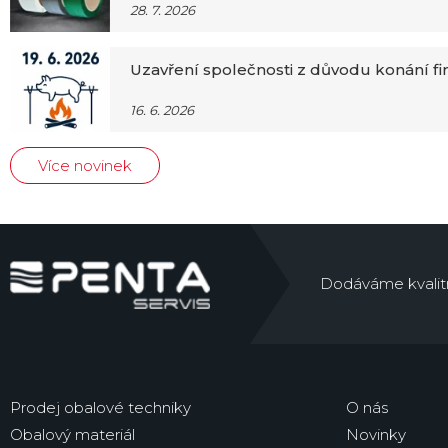
28. 7. 2026
Uzavření společnosti z důvodu konání f
16. 6. 2026
Více novinek
Dodáváme kvalitní 
Prodej obalové techniky
O nás
Obalový materiál
Novinky