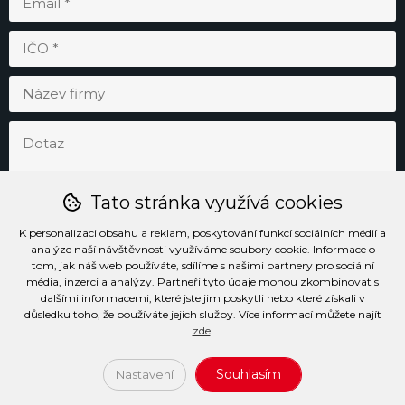
Tato stránka využívá cookies
K personalizaci obsahu a reklam, poskytování funkcí sociálních médií a
analýze naší návštěvnosti využíváme soubory cookie. Informace o
tom, jak náš web používáte, sdílíme s našimi partnery pro sociální
média, inzerci a analýzy. Partneři tyto údaje mohou zkombinovat s
Odesláním souhlasím se
zpracováním osobních údajů
.
dalšími informacemi, které jste jim poskytli nebo které získali v
důsledku toho, že používáte jejich služby. Více informací můžete najít
zde
.
Prohlášení o přístupnosti
Podmínky užívání stránek
Soubory cookie
Informace o zpracování osobních údajů
Souhlasím
Nastavení
2026 (c) Všechna práva vyhrazena PENTA SERVIS s.r.o.