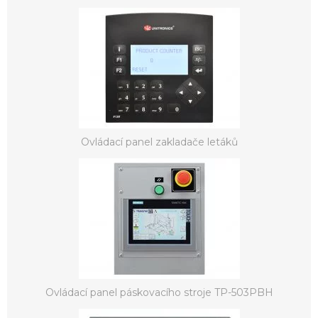
Ovládací panel zakladače letáků
Ovládací panel páskovacího stroje TP-503PBH