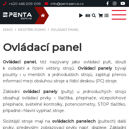
+420 466 009 009
info@pentaservis.cz
DOMŮ
REJSTŘÍK POJMŮ
OVLÁDACÍ PANEL
Ovládací panel
Ovládací panel,
též nazývaný jako ovládací pult, slouží
k ovládání a řízení většiny strojů.
Ovládací panely
bývají
použity i u menších a jednodušších strojů, zajišťují přenos
informací mezi obsluhou stroje a řídící deskou (PC) stroje.
Základní
ovládací panely
(pulty) u jednoduchých strojů
obsahují ovládací prvky – tlačítka, přepínače, vícepolohové
přepínače, světelné kontrolky, potenciometry, STOP tlačítko,
případně i hlavní vypínač stroje.
Složitější stroje mají na
ovládacích panelech
(pultech) další
prvky, především zobrazovací prvky např. displeje. Základní