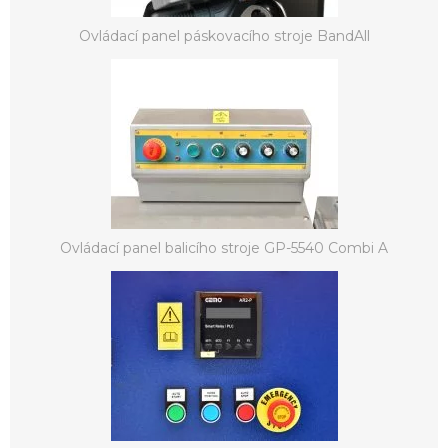
Ovládací panel páskovacího stroje BandAll
Ovládací panel balicího stroje GP-5540 Combi A