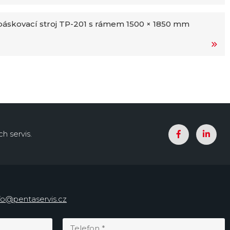
áskovací stroj TP-201 s rámem 1500 × 1850 mm
h servis.
fo@pentaservis.cz