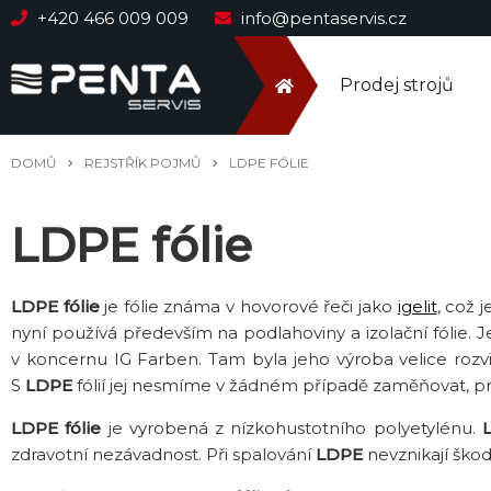
+420 466 009 009
info@pentaservis.cz
Prodej strojů
DOMŮ
REJSTŘÍK POJMŮ
LDPE FÓLIE
LDPE fólie
LDPE
fólie
je fólie známa v hovorové řeči jako
igelit
, což 
nyní používá především na podlahoviny a izolační fólie
v koncernu IG Farben. Tam byla jeho výroba velice rozvi
S
LDPE
fólií jej nesmíme v žádném případě zaměňovat, proto
LDPE fólie
je vyrobená z nízkohustotního polyetylénu.
zdravotní nezávadnost. Při spalování
LDPE
nevznikají škodl