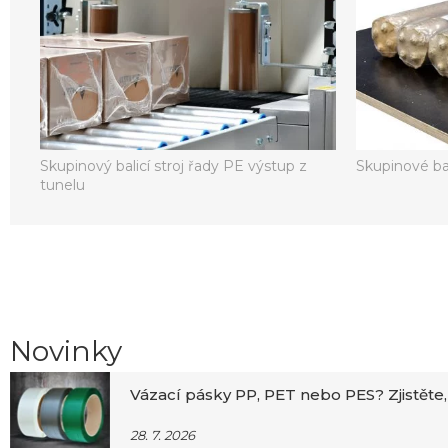
Skupinový balicí stroj řady PE výstup z
Skupinové ba
tunelu
Novinky
Vázací pásky PP, PET nebo PES? Zjistěte,
28. 7. 2026