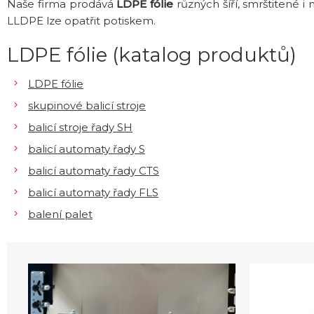
Naše firma prodává
LDPE
fólie
různých šíří, smrštitené i
LLDPE lze opatřit potiskem.
LDPE fólie (katalog produktů)
LDPE fólie
skupinové balicí stroje
balicí stroje řady SH
balicí automaty řady S
balicí automaty řady CTS
balicí automaty řady FLS
balení palet