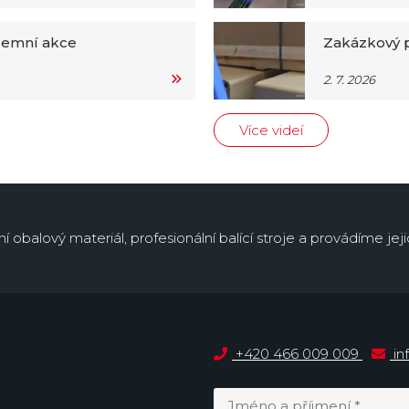
iremní akce
Zakázkový p
2. 7. 2026
Více videí
obalový materiál, profesionální balící stroje a provádíme jejic
+420 466 009 009
in