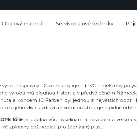
Obalový materiál
Servis obalové techniky
Půj
je výraz nesprávný. Dříve známý igelit (PVC – měkčený polyvi
. Jeho výroba má dlouhou historii a v předválečném Německ
nutá a koncern IG Farben byl jednou z největších opor Hit
že jeho vliv na zdraví a životní prostředí je rapidně odlišn
LDPE fólie
je odolná vůči kyselinám a zásadám a velkou vý
ivé zplodiny, což neplatí pro žádný jiný plast.