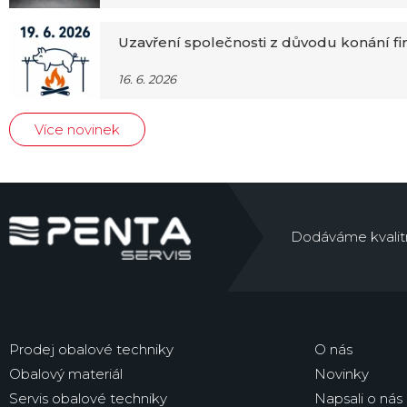
Uzavření společnosti z důvodu konání f
16. 6. 2026
Více novinek
Dodáváme kvalitní 
Prodej obalové techniky
O nás
Obalový materiál
Novinky
Servis obalové techniky
Napsali o nás