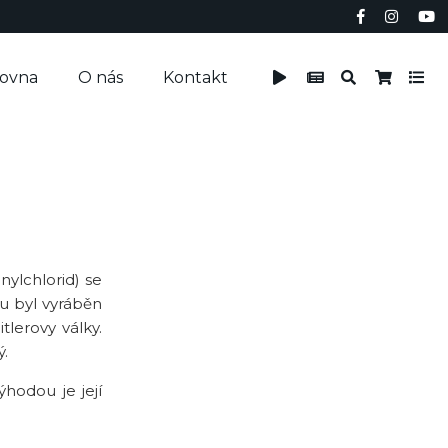
čovna
O nás
Kontakt
nylchlorid) se
u byl vyráběn
lerovy války.
ý.
hodou je její