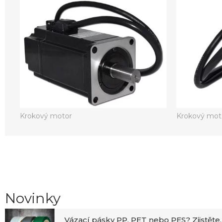
Krokový motor
Krokový mot
Novinky
Vázací pásky PP, PET nebo PES? Zjistěte,