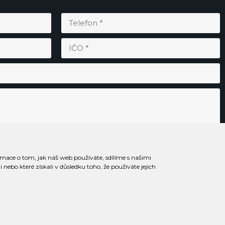
rmace o tom, jak náš web používáte, sdílíme s našimi
Odesláním souhlasím se
zpracováním osobních údajů
.
nebo které získali v důsledku toho, že používáte jejich