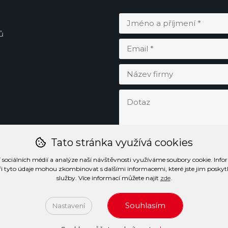
ů
Tato stránka využívá cookies
 sociálních médií a analýze naší návštěvnosti využíváme soubory cookie. Info
ři tyto údaje mohou zkombinovat s dalšími informacemi, které jste jim poskytli 
služby. Více informací můžete najít
zde
.
Souhlasím
Nastavení
ormace o zpracování osobních údajů