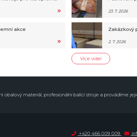
23. 7. 2026
iremní akce
Zakázkový p
2. 7. 2026
Více videí
obalový materiál, profesionální balící stroje a provádíme jejic
+420 466 009 009
in