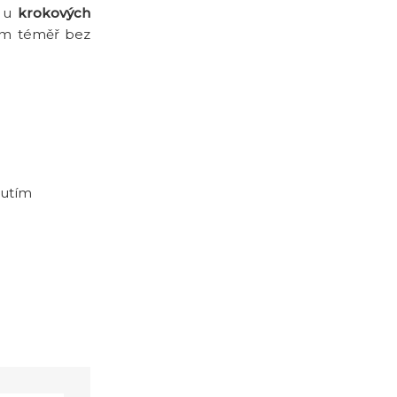
í u
krokových
zem téměř bez
nutím