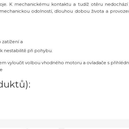
troje. K mechanickému kontaktu a tudíž otěru nedocház
ou mechanickou odolností, dlouhou dobou života a provo
 zatížení a
 nestabilitě při pohybu.
em vyloučit volbou vhodného motoru a ovladače s přihléd
ie
duktů):