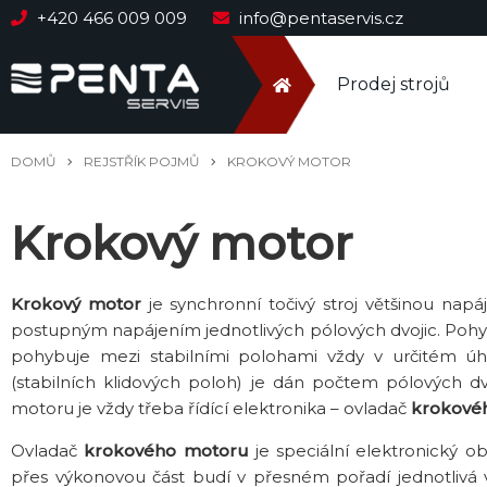
+420 466 009 009
info@pentaservis.cz
Prodej strojů
DOMŮ
REJSTŘÍK POJMŮ
KROKOVÝ MOTOR
Krokový motor
Krokový motor
je synchronní točivý stroj většinou na
postupným napájením jednotlivých pólových dvojic. Poh
pohybuje mezi stabilními polohami vždy v určitém 
(stabilních klidových poloh) je dán počtem pólových 
motoru je vždy třeba řídící elektronika – ovladač
krokové
Ovladač
krokového motoru
je speciální elektronický o
přes výkonovou část budí v přesném pořadí jednotlivá v