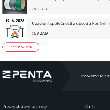
28. 7. 2026
Uzavření společnosti z důvodu konání f
16. 6. 2026
Více novinek
Dodáváme kvalitní 
Prodej obalové techniky
O nás