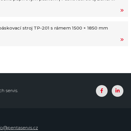
áskovací stroj TP-201 s rámem 1500 × 1850 mm
h servis.
fo@pentaservis.cz