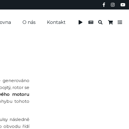
čovna
O nás
Kontakt
je generováno
ojitý, rotor se
vého motoru
pohybu tohoto
ulsy následně
o obvodu řídí