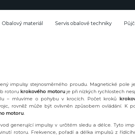
Obalový materiál
Servis obalové techniky
Půj
pájený impulsy stejnosměrného proudu. Magnetické pole 
yb rotoru
krokového motoru
je při nízkých rychlostech nesp
úhlu – mluvíme o pohybu v krocích. Počet kroků
kroko
dvojic, rovněž může být ovlivněn způsobem ovládání. K 
ho motoru
.
bvod generující impulsy v určitém sledu a délce. Tyto imp
inutí rotoru. Frekvence, pořadí a délka impulsů z řídícíh