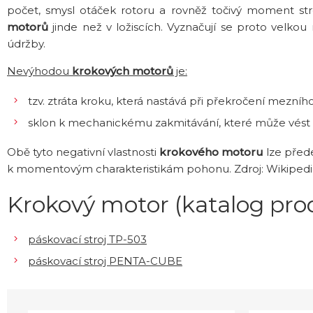
počet, smysl otáček rotoru a rovněž točivý moment s
motorů
jinde než v ložiscích. Vyznačují se proto velk
údržby.
Nevýhodou
krokových motorů
je:
tzv. ztráta kroku, která nastává při překročení mezního
sklon k mechanickému zakmitávání, které může vést k
Obě tyto negativní vlastnosti
krokového motoru
lze před
k momentovým charakteristikám pohonu. Zdroj: Wikiped
Krokový motor (katalog pro
páskovací stroj TP-503
páskovací stroj PENTA-CUBE