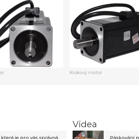
or
Krokový motor
Videa
 která je pro vás správná
Páskování p