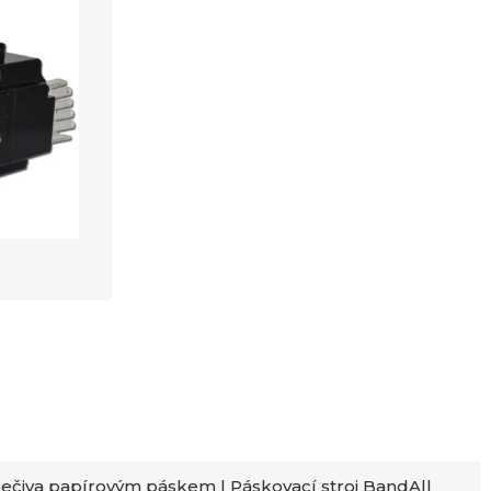
ečiva papírovým páskem | Páskovací stroj BandAll