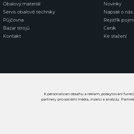
Obalový materiál
Novinky
Servis obalové techniky
Napsali o nás
Půjčovna
Rejstřík pojm
Bazar strojů
Ceník
Kontakt
Ke stažení
K personalizaci obsahu a reklam, poskytování funkcí
partnery pro sociální média, inzerci a analýzy. Partne
Prohlášení o přístupnosti
Podmínky užívání stránek
Soubory cookie
Inf