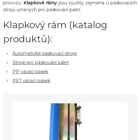
provozu.
Klapkové rámy
jsou využity zejména u páskovacích
strojů určených pro páskování palet.
Klapkový rám (katalog
produktů):
Automatické páskovací stroje
Stroje pro páskování palet
PP vázací pásek
PET vázací pásek