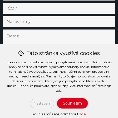
Tato stránka využívá cookies
K personalizaci obsahu a reklam, poskytování funkcí sociálních médií a
analýze naší návštěvnosti využíváme soubory cookie. Informace o
tom, jak náš web používáte, sdílíme s našimi partnery pro sociální
média, inzerci a analýzy. Partneři tyto údaje mohou zkombinovat s
Odesláním souhlasím se
zpracováním osobních údajů
.
dalšími informacemi, které jste jim poskytli nebo které získali v
důsledku toho, že používáte jejich služby. Více informací můžete najít
zde
.
Prohlášení o přístupnosti
Podmínky užívání stránek
Soubory cookie
Informace o zpracování osobních údajů
Souhlasím
Nastavení
2026 (c) Všechna práva vyhrazena PENTA SERVIS s.r.o.
Souhlas můžete odmítnout
zde
.