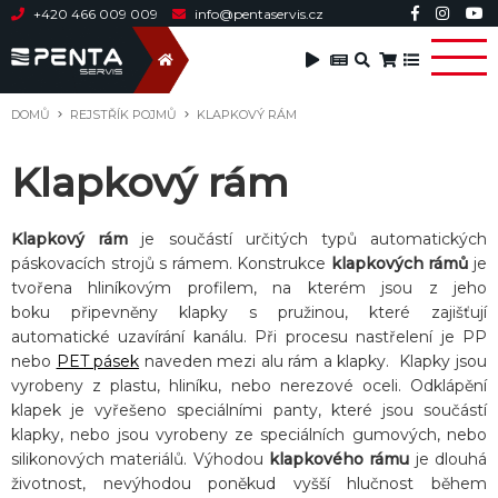
+420 466 009 009
info@pentaservis.cz
DOMŮ
REJSTŘÍK POJMŮ
KLAPKOVÝ RÁM
Klapkový rám
Klapkový rám
je součástí určitých typů automatických
páskovacích strojů s rámem. Konstrukce
klapkových rámů
je
tvořena hliníkovým profilem, na kterém jsou z jeho
boku připevněny klapky s pružinou, které zajišťují
automatické uzavírání kanálu. Při procesu nastřelení je PP
nebo
PET pásek
naveden mezi alu rám a klapky. Klapky jsou
vyrobeny z plastu, hliníku, nebo nerezové oceli. Odklápění
klapek je vyřešeno speciálními panty, které jsou součástí
klapky, nebo jsou vyrobeny ze speciálních gumových, nebo
silikonových materiálů. Výhodou
klapkového rámu
je dlouhá
životnost, nevýhodou poněkud vyšší hlučnost během