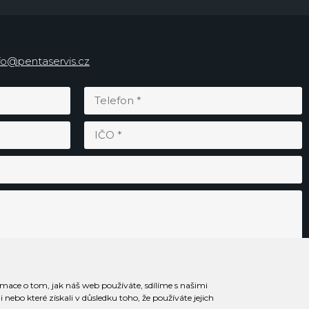
fo@pentaservis.cz
rmace o tom, jak náš web používáte, sdílíme s našimi
Odesláním souhlasím se
zpracováním osobních údajů
.
nebo které získali v důsledku toho, že používáte jejich