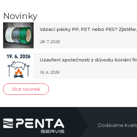
Novinky
Vázací pásky PP, PET nebo PES? Zjistěte,
28. 7. 2026
Uzavření společnosti z důvodu konání f
16. 6. 2026
Více novinek
Dodáváme kvalitní 