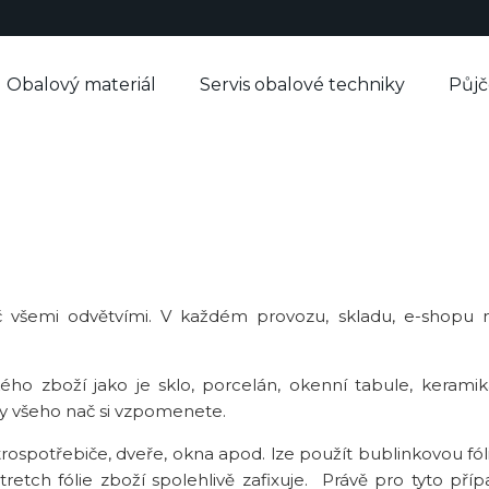
Obalový materiál
Servis obalové techniky
Půj
č všemi odvětvími. V každém provozu, skladu, e-shopu 
ho zboží jako je sklo, porcelán, okenní tabule, keramika
cky všeho nač si vzpomenete.
ospotřebiče, dveře, okna apod. lze použít bublinkovou fól
stretch fólie zboží spolehlivě zafixuje. Právě pro tyto př