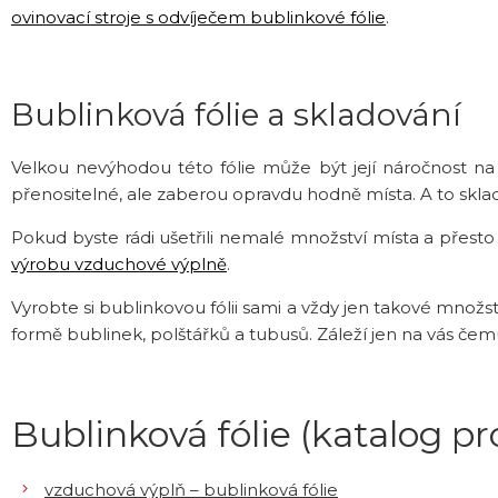
ovinovací stroje s odvíječem bublinkové fólie
.
Bublinková fólie a skladování
Velkou nevýhodou této fólie může být její náročnost na 
přenositelné, ale zaberou opravdu hodně místa. A to skladu
Pokud byste rádi ušetřili nemalé množství místa a přesto
výrobu vzduchové výplně
.
Vyrobte si bublinkovou fólii sami a vždy jen takové množs
formě bublinek, polštářků a tubusů. Záleží jen na vás če
Bublinková fólie (katalog p
vzduchová výplň – bublinková fólie