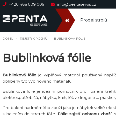
+420 466 009 009
info@pentaservis.cz
Prodej strojů
DOMŮ
REJSTŘÍK POJMŮ
BUBLINKOVÁ FÓLIE
Bublinková fólie
Bublinková fólie
je výplňový materiál používaný napří
oblíbený typ výplňového materiálu.
Bublinková fólie je ideální pomocník pro balení křehké
elektrospotřebičů, nábytku, knih, léčiv, drogerie … prakti
Pro balení nadměrného zboží jako je nábytek velké elektr
s balením do stretch fólie.
Fólie zajistí ochranu zboží
, 