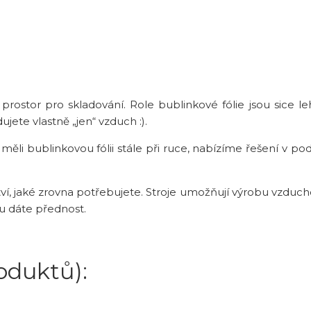
prostor pro skladování. Role bublinkové fólie jsou sice l
jete vlastně „jen“ vzduch :).
 měli bublinkovou fólii stále při ruce, nabízíme řešení v p
tví, jaké zrovna potřebujete. Stroje umožňují výrobu vzduc
mu dáte přednost.
roduktů):