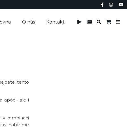
čovna
O nás
Kontakt
najdete tento
 apod., ale i
ii v kombinaci
ípady nabízíme