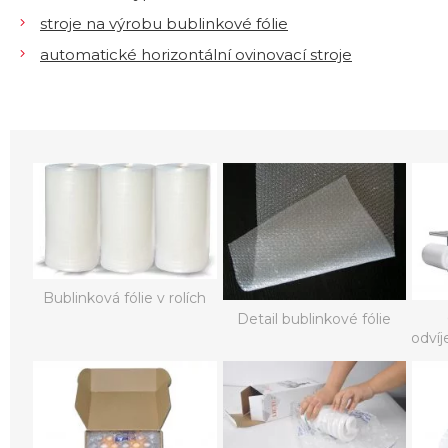
stroje na výrobu bublinkové fólie
automatické horizontální ovinovací stroje
Bublinková fólie v rolích
Detail bublinkové fólie
odvíj