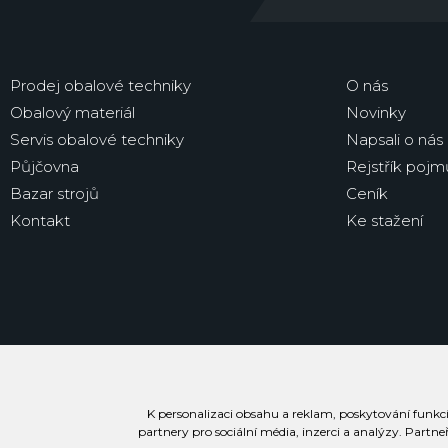
Prodej obalové techniky
O nás
Obalový materiál
Novinky
Servis obalové techniky
Napsali o nás
Půjčovna
Rejstřík pojm
Bazar strojů
Ceník
Kontakt
Ke stažení
K personalizaci obsahu a reklam, poskytování funkcí
partnery pro sociální média, inzerci a analýzy. Partne