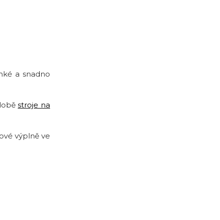
ehké a snadno
odobě
stroje na
hové výplně ve