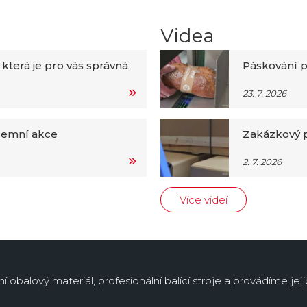
Videa
 která je pro vás správná
Páskování p
23. 7. 2026
iremní akce
Zakázkový p
2. 7. 2026
Více videí
obalový materiál, profesionální balící stroje a provádíme jejic