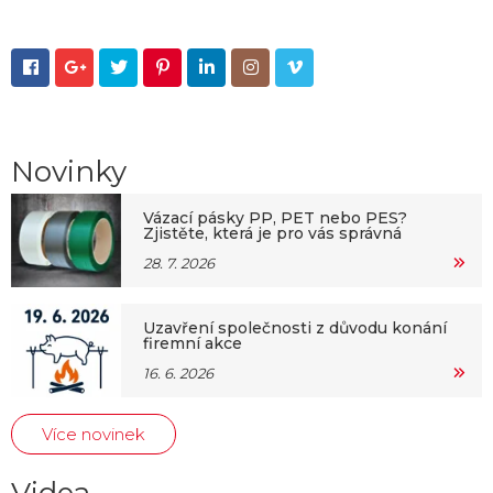







Novinky
Vázací pásky PP, PET nebo PES?
Zjistěte, která je pro vás správná
28. 7. 2026
Uzavření společnosti z důvodu konání
firemní akce
16. 6. 2026
Více novinek