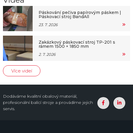
Videa
Páskování pečiva papírovým páskem |
Páskovací stroj BandAll
23. 7. 2026
Zakázkový páskovací stroj TP-201 s
rámem 1500 × 1850 mm
2. 7. 2026
Více videí
Dodáváme kvalitní obalový materiál,
profesionální balící stroje a provádíme jejich
servis.