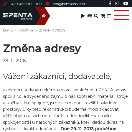
+420 466 009 009
info@pentaservis.cz
DOMŮ
NOVINKY
ZMĚNA ADRESY
Změna adresy
28. 11. 2018
Vážení zákazníci, dodavatelé,
vzhledem k dynamickému rozvoji společnosti PENTA-servis
spol. s r.o. a zvýšeného zájmu o náš spotřební materiál, stroje
a služby s tím spojené, jsme se rozhodli rozšířit skladové
prostory. Díky této rekonstrukci budeme moci skladovat
větší objem a sortiment zboží, a tím docílit maximální
spokojenosti i u náročných zákazníků, kteří kladou důraz na
rychlost a kvalitu dodávek.
Dne 29. 11. 2013 proběhne