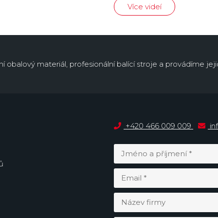
Více videí
obalový materiál, profesionální balící stroje a provádíme jejic
+420 466 009 009
in
ů