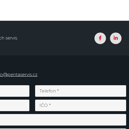
h servis.
fo@pentaservis.cz