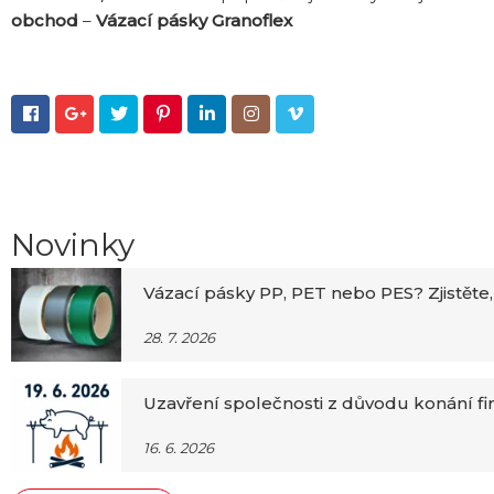
obchod
–
Vázací pásky Granoflex







Novinky
Vázací pásky PP, PET nebo PES? Zjistěte,
28. 7. 2026
Uzavření společnosti z důvodu konání f
16. 6. 2026