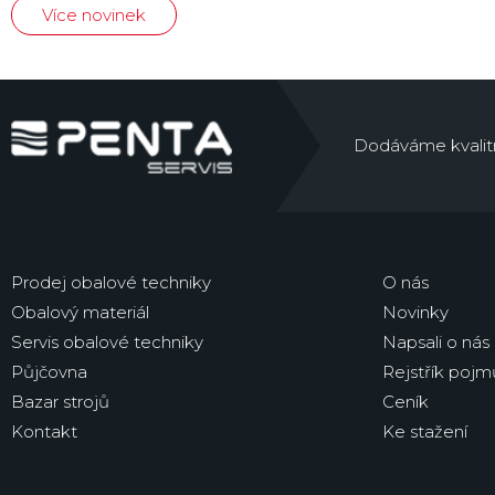
Více novinek
Dodáváme kvalitní 
Prodej obalové techniky
O nás
Obalový materiál
Novinky
Servis obalové techniky
Napsali o nás
Půjčovna
Rejstřík pojm
Bazar strojů
Ceník
Kontakt
Ke stažení