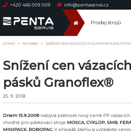
+420 466 009 009
info@pentaservis.cz
Prodej strojů
DOMŮ
NOVINKY
SNÍŽENÍ CEN VÁZACÍCH POLYPROPYLENOVÝC
Snížení cen vázacíc
pásků Granoflex®
25. 9. 2018
Dnem 15.9.2008
nabývá platnosti nový ceník PP vázacích
vhodné pro páskovací stroje
MOSCA, CYKLOP, SMB, FER
MINIPACK, ROBOPAC.
V případě zájmu si vyžádejte cen