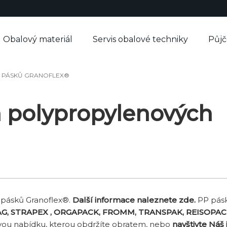
Obalový materiál
Servis obalové techniky
Půj
H PÁSKŮ GRANOFLEX®
h polypropylenových
 pásků Granoflex®.
Další informace naleznete zde.
PP pásk
AG, STRAPEX , ORGAPACK, FROMM, TRANSPAK, REISOPAC
ovou nabídku, kterou obdržíte obratem, nebo
navštivte Náš