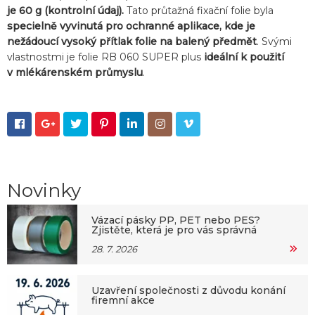
je 60 g (kontrolní údaj).
Tato průtažná fixační folie byla
specielně vyvinutá pro ochranné aplikace, kde je
nežádoucí vysoký přítlak folie na balený předmět
. Svými
vlastnostmi je folie RB 060 SUPER plus
ideální k použití
v mlékárenském průmyslu
.







Novinky
Vázací pásky PP, PET nebo PES?
Zjistěte, která je pro vás správná
28. 7. 2026
Uzavření společnosti z důvodu konání
firemní akce