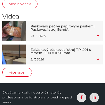
Více novinek
Videa
Páskování pečiva papírovým páskem |
Páskovací stroj BandAll
23. 7. 2026
Zakázkový páskovací stroj TP-201 s
rámem 1500 × 1850 mm
2. 7. 2026
Více videí
Dodáváme kvalitní obalový materiál,
profesionální balící stroje a provádíme jejich
servis.