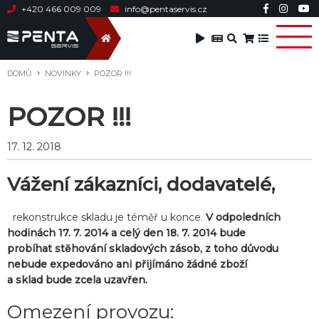
+420 466 009 009
info@pentaservis.cz
DOMŮ
NOVINKY
POZOR !!!
POZOR !!!
17. 12. 2018
Vážení zákazníci, dodavatelé,
rekonstrukce skladu je téměř u konce.
V odpoledních
hodinách 17. 7. 2014 a celý den 18. 7. 2014 bude
probíhat stěhování skladových zásob, z toho důvodu
nebude expedováno ani přijímáno žádné zboží
a sklad
bude zcela
uzavřen.
Omezení provozu: