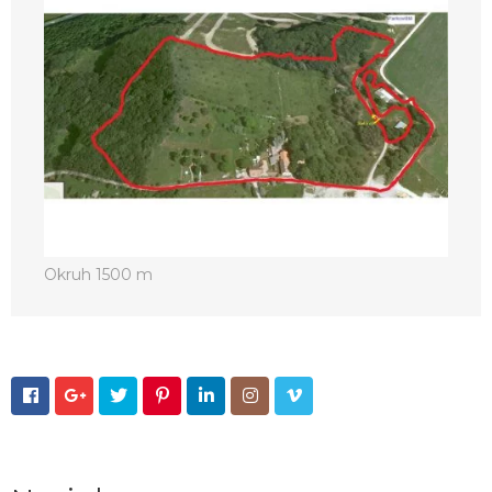
Okruh 1500 m






