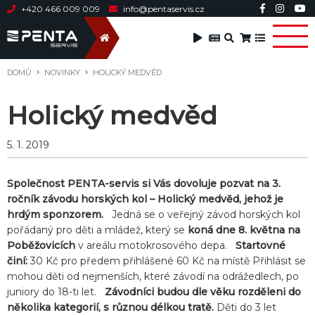
+420 466 009 009
info@pentaservis.cz
DOMŮ
NOVINKY
HOLICKÝ MEDVĚD
Holický medvěd
5. 1. 2019
Společnost PENTA-servis si Vás dovoluje pozvat na 3.
ročník závodu horských kol – Holický medvěd, jehož je
hrdým sponzorem.
Jedná se o veřejný závod horských kol
pořádaný pro děti a mládež, který se
koná dne 8. května na
Poběžovicích
v areálu motokrosového depa.
Startovné
činí:
30 Kč pro předem přihlášené 60 Kč na místě Přihlásit se
mohou děti od nejmenších, které závodí na odrážedlech, po
juniory do 18-ti let.
Závodníci budou dle věku rozděleni do
několika kategorií, s různou délkou tratě.
Děti do 3 let