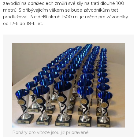
závodící na odrážedlech změří své síly na trati dlouhé 100
metrů. S přibývajícím věkem se bude závodníkům trať
prodlužovat. Nejdelší okruh 1500 m je určen pro závodníky
od 17-ti do 18-ti let.
Poháry pro vítěze jsou již připravené