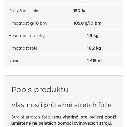
Průtažnost fólie
150 %
Hmotnost g/10 bm
105.8 g/10 bm
Hmotnost dutinky
1.9 kg
Hmotnost role
16.2 kg
Návin
1 415 m
Popis produktu
Vlastnosti průtažné stretch fólie
Strojní stretch fólie
jsou vhodné pro ovíjení zboží
umístěné na paletách pomocí ovinovacích strojů
.