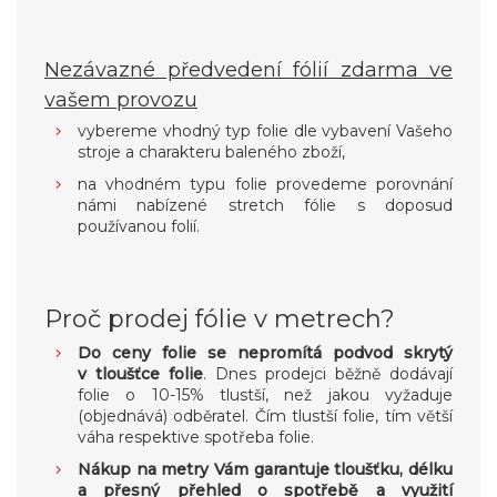
Nezávazné předvedení fólií zdarma ve
vašem provozu
vybereme vhodný typ folie dle vybavení Vašeho
stroje a charakteru baleného zboží,
na vhodném typu folie provedeme porovnání
námi nabízené stretch fólie s doposud
používanou folií.
Proč prodej fólie v metrech?
Do ceny folie se nepromítá podvod skrytý
v tloušťce folie
. Dnes prodejci běžně dodávají
folie o 10-15% tlustší, než jakou vyžaduje
(objednává) odběratel. Čím tlustší folie, tím větší
váha respektive spotřeba folie.
Nákup na metry Vám garantuje tloušťku, délku
a přesný přehled o spotřebě a využití