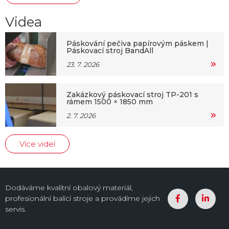
Videa
Páskování pečiva papírovým páskem |
Páskovací stroj BandAll
23. 7. 2026
Zakázkový páskovací stroj TP-201 s
rámem 1500 × 1850 mm
2. 7. 2026
Více videí
Dodáváme kvalitní obalový materiál,
profesionální balící stroje a provádíme jejich
servis.