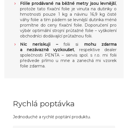
Fólie prodávané na běžné metry jsou levnější
,
protože tato fixační folie je vinuta na dutinky o
hmotnosti pouze 1 kg a návinu 16,9 kg čisté
váhy folie a tím pádem se levnější dutinka méně
promítne do ceny fixační folie. Doporučení pro
výběr optimální strojní průtažné folie – vyškolení
obchodníci dodávající průtažnou folii.
Nic neriskuji –
folii si
mohu zdarma
a nezávazně vyzkoušet
, respektive dealer
společnosti PENTA – servis spol. s r.o. mi folii
předvede přímo u mne a zanechá mi vzorek
folie zdarma.
Rychlá poptávka
Jednoduché a rychlé poptání produktu.