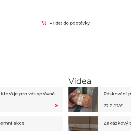
Přidat do poptávky
Videa
 která je pro vás správná
Páskování p
23. 7. 2026
iremní akce
Zakázkový p