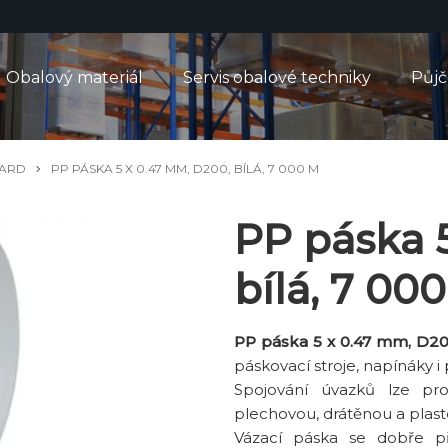
Obalový materiál
Servis obalové techniky
Půj
DARD
PP PÁSKA 5 X 0.47 MM, D200, BÍLÁ, 7 000 M
PP páska 
bílá, 7 00
PP páska 5 x 0.47 mm, D20
páskovací stroje, napínáky i
Spojování úvazků lze pr
plechovou, drátěnou a plas
Vázací páska se dobře 