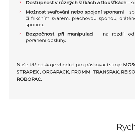
Dostupnost v různých šířkách a tloušťkách
– š
Možnost svařování nebo spojení sponami
– sp
či frikčním svárem, plechovou sponou, drát
sponou.
Bezpečnost při manipulaci
– na rozdíl od
poranění obsluhy.
Naše PP páska je vhodná pro páskovací stroje
MOSC
STRAPEX , ORGAPACK, FROMM, TRANSPAK, REISO
ROBOPAC.
Ryc