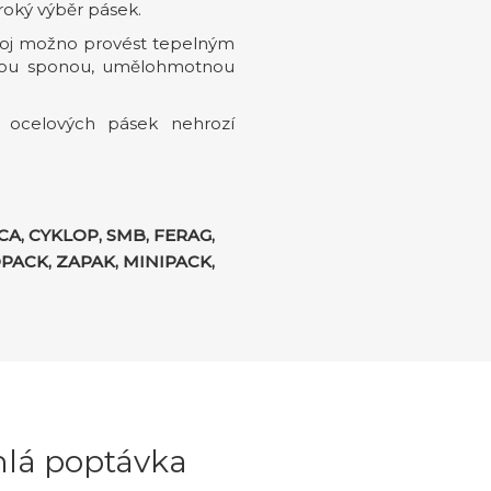
iroký výběr pásek.
oj možno provést tepelným
ěnou sponou, umělohmotnou
 ocelových pásek nehrozí
A, CYKLOP, SMB, FERAG,
PACK, ZAPAK, MINIPACK,
hlá poptávka