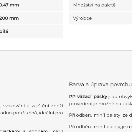
0.47 mm
Množství na paletě
200 mm
Výrobce
bílá
Barva a úprava povrch
PP vázací pásky
jsou obvy
provedení je možné na zák
i, svazování a zajištění zboží
adno použitelná, ideální pro
Při odběru min 1 palety lze 
Při odběru min 1 palety, je
ovačkami
a
sponami
,
AKU