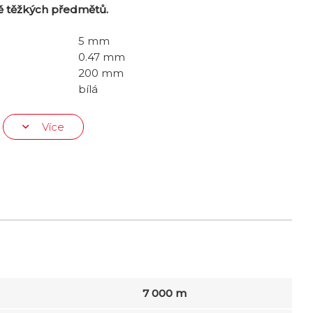
ě těžkých předmětů.
5 mm
0.47 mm
200 mm
bílá
Více
7 000 m