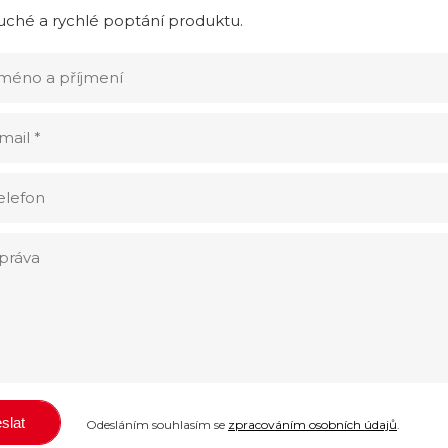
ché a rychlé poptání produktu.
Odesláním souhlasím se
zpracováním osobních údajů
.