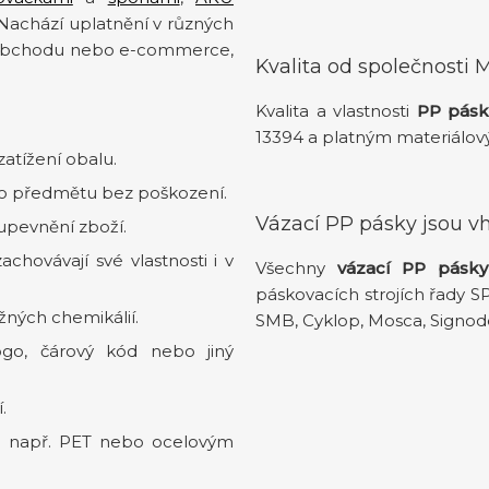
achází uplatnění v různých
aloobchodu nebo e-commerce,
Kvalita od společnosti 
Kvalita a vlastnosti
PP pás
13394 a platným materiálov
atížení obalu.
ho předmětu bez poškození.
Vázací PP pásky jsou vh
pevnění zboží.
chovávají své vlastnosti i v
Všechny
vázací PP
pásk
páskovacích strojích řady SP
ěžných chemikálií.
SMB, Cyklop, Mosca, Signode,
go, čárový kód nebo jiný
.
i např. PET nebo ocelovým