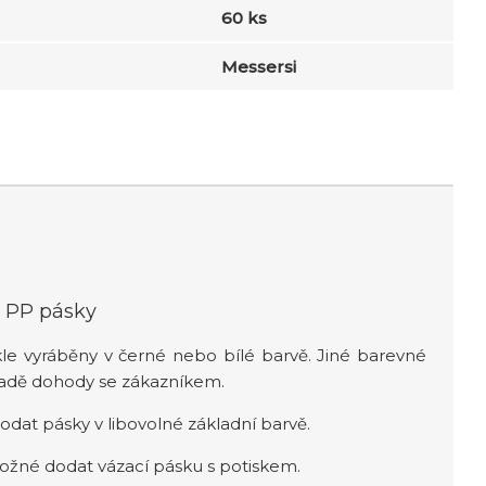
60 ks
Messersi
u PP pásky
kle vyráběny v černé nebo bílé barvě. Jiné barevné
ladě dohody se zákazníkem.
dodat pásky v libovolné základní barvě.
 možné dodat vázací pásku s potiskem.