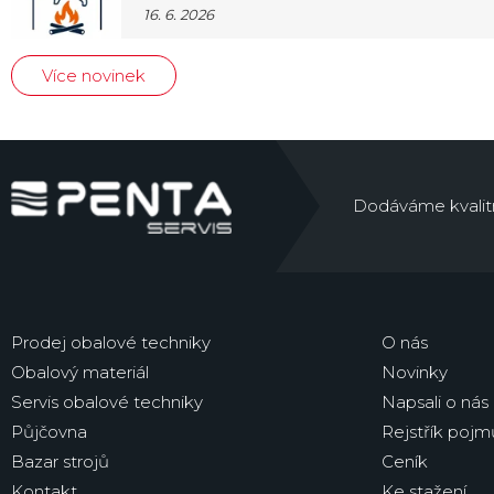
16. 6. 2026
Více novinek
Dodáváme kvalitní 
Prodej obalové techniky
O nás
Obalový materiál
Novinky
Servis obalové techniky
Napsali o nás
Půjčovna
Rejstřík pojm
Bazar strojů
Ceník
Kontakt
Ke stažení