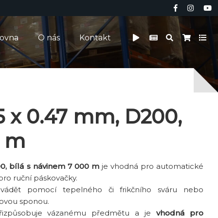
čovna
O nás
Kontakt
5 x 0.47 mm, D200,
0 m
0, bílá s návinem 7 000 m
je vhodná pro automatické
 pro ruční páskovačky.
ovádět pomocí tepelného či frikčního sváru nebo
tovou sponou.
přizpůsobuje vázanému předmětu a je
vhodná pro