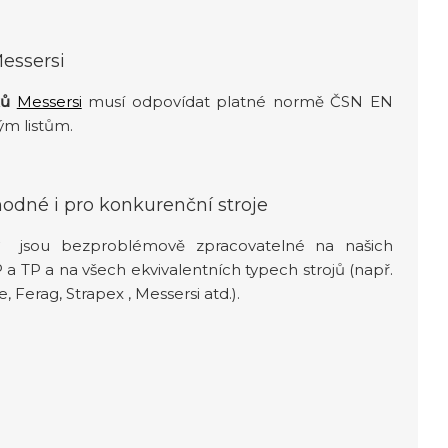
Messersi
ků
Messersi
musí odpovídat platné normě ČSN EN
ým listům.
odné i pro konkurenční stroje
y
jsou bezproblémově zpracovatelné na našich
 a TP a na všech ekvivalentních typech strojů (např.
 Ferag, Strapex , Messersi atd.).