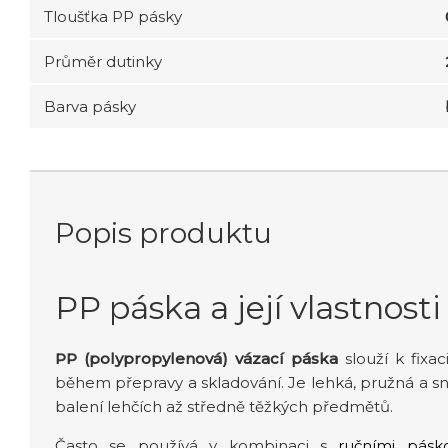
Tloušťka PP pásky
Průměr dutinky
Barva pásky
Popis produktu
PP páska a její vlastnosti
PP (polypropylenová) vázací páska
slouží k fixac
během přepravy a skladování. Je lehká, pružná a sn
balení lehčích až středně těžkých předmětů.
Často se používá v kombinaci s
ručními pásk