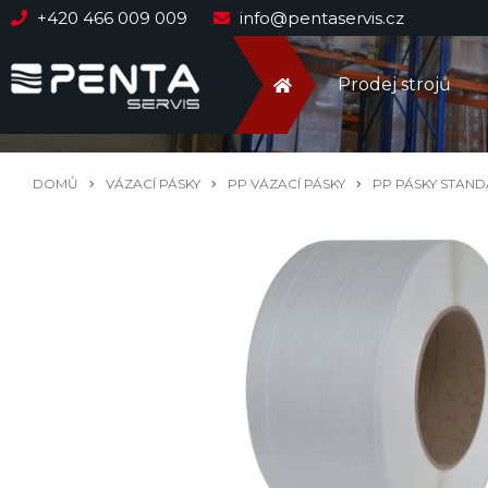
+420 466 009 009
info@pentaservis.cz
Prodej strojů
DOMŮ
VÁZACÍ PÁSKY
PP VÁZACÍ PÁSKY
PP PÁSKY STAN