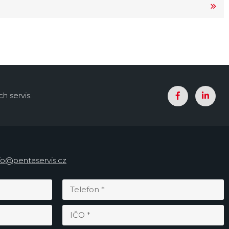
h servis.
fo@pentaservis.cz