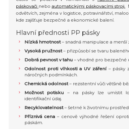
páskovači
nebo
automatickými páskovacími stroji.
N
odvětvích, zejména v logistice, potravinářství, m
kde zajišťuje bezpečné a ekonomické balení.
Hlavní přednosti PP pásky
Nízká hmotnost
– snadná manipulace a menší z
Vysoká pružnost
– přizpůsobí se tvaru balené
Dobrá pevnost v tahu
– vhodné pro bezpečné u
Odolnost proti vlhkosti a UV záření
– pásky za
náročných podmínkách.
Chemická odolnost
– rezistentní vůči většině b
Možnost potisku
– na pásky lze umístit lo
identifikační údaj.
Recyklovatelnost
– šetrné k životnímu prostředí
Příznivá cena
– cenově výhodné řešení oprot
páskám.