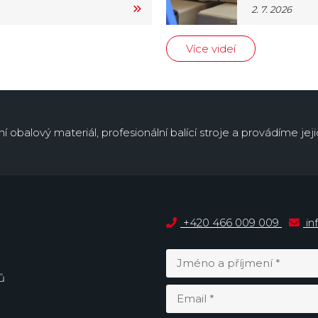
2. 7. 2026
Více videí
obalový materiál, profesionální balící stroje a provádíme jejic
+420 466 009 009
in
ů