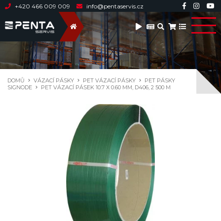
+420 466 009 009
info@pentaservis.cz
DOMŮ
VÁZACÍ PÁSKY
PET VÁZACÍ PÁSKY
PET PÁSKY
SIGNODE
PET VÁZACÍ PÁSEK 10.7 X 0.60 MM, D406, 2 500 M