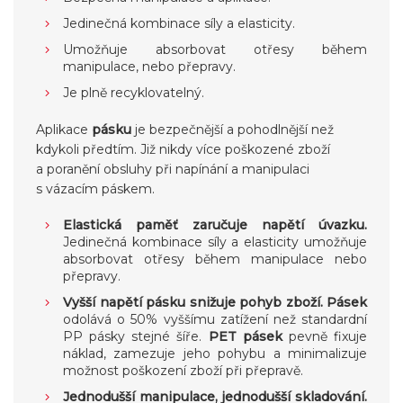
Jedinečná kombinace síly a elasticity.
Umožňuje absorbovat otřesy během
manipulace, nebo přepravy.
Je plně recyklovatelný.
Aplikace
pásku
je bezpečnější a pohodlnější než
kdykoli předtím. Již nikdy více poškozené zboží
a poranění obsluhy při napínání a manipulaci
s vázacím páskem.
Elastická paměť zaručuje napětí úvazku.
Jedinečná kombinace síly a elasticity umožňuje
absorbovat otřesy během manipulace nebo
přepravy.
Vyšší napětí pásku snižuje pohyb zboží. Pásek
odolává o 50% vyššímu zatížení než standardní
PP pásky stejné šíře.
PET pásek
pevně fixuje
náklad, zamezuje jeho pohybu a minimalizuje
možnost poškození zboží při přepravě.
Jednodušší manipulace, jednodušší skladování.