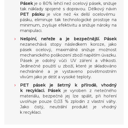
Pásek
je o 80% lehčí než ocelový pásek, snižuje
tak náklady spojené s dopravou. Délkový návin
PET pásku
je více než 4x delší ocelovému
pásku, eliminuje tak technologické prostoje na
minimum, zvyšuje efektivitu a snižuje nároky na
manipulaci.
Nešpiní, neřeže a je bezpečnější. Pásek
nezanechává stopy následkem koroze, jako
pásek ocelový, maximálně snižuje možnost
mechanického poškození zboží napětím úvazku.
Pásek je odolný vůči UV záření a vlhkosti.
Jedinečné použití u zboží, které je skladováno
nechráněné a je vystaveno povětrnostním
vlivům jako je déšť a vysoké teploty.
PET pásek je šetrný k přírodě, vhodný
k recyklaci.
Pásek
je vyroben z netečného
materiálu, bezpečně jej lze spálit, při hoření
uvolňuje pouze 0,03 % zplodin z vlastní váhy.
Jako čistý, neutrální produkt je vhodný
k recyklaci.