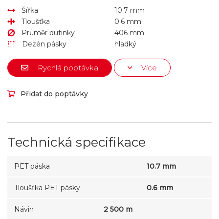
Šířka
10.7 mm
Tloušťka
0.6 mm
Průměr dutinky
406 mm
Dezén pásky
hladký
Rychlá poptávka
Více
Přidat do poptávky
Technická specifikace
PET páska
10.7 mm
Tloušťka PET pásky
0.6 mm
Návin
2 500 m