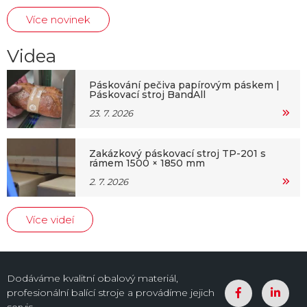
Více novinek
Videa
Páskování pečiva papírovým páskem |
Páskovací stroj BandAll
23. 7. 2026
Zakázkový páskovací stroj TP-201 s
rámem 1500 × 1850 mm
2. 7. 2026
Více videí
Dodáváme kvalitní obalový materiál,
profesionální balící stroje a provádíme jejich
servis.