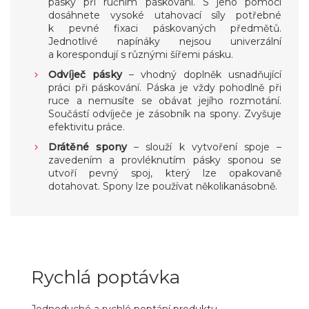
pásky při ručním páskování. S jeho pomocí
dosáhnete vysoké utahovací síly potřebné
k pevné fixaci páskovaných předmětů.
Jednotlivé napínáky nejsou univerzální
a korespondují s různými šířemi pásku.
Odvíječ pásky
– vhodný doplněk usnadňující
práci při páskování. Páska je vždy pohodlně při
ruce a nemusíte se obávat jejího rozmotání.
Součástí odvíječe je zásobník na spony. Zvyšuje
efektivitu práce.
Drátěné spony
– slouží k vytvoření spoje –
zavedením a provléknutím pásky sponou se
utvoří pevný spoj, který lze opakovaně
dotahovat. Spony lze používat několikanásobně.
Rychlá poptávka