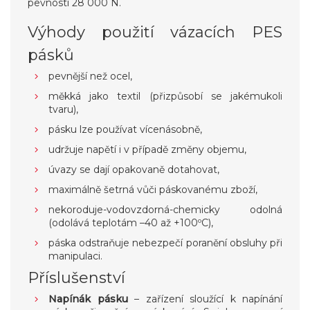
pevností 28 000 N.
Výhody použití vázacích PES
pásků
pevnější než ocel,
měkká jako textil (přizpůsobí se jakémukoli
tvaru),
pásku lze používat vícenásobně,
udržuje napětí i v případě změny objemu,
úvazy se dají opakovaně dotahovat,
maximálně šetrná vůči páskovanému zboží,
nekoroduje-vodovzdorná-chemicky odolná
(odolává teplotám –40 až +100ºC),
páska odstraňuje nebezpečí poranění obsluhy při
manipulaci.
Příslušenství
Napínák pásku
– zařízení sloužící k napínání