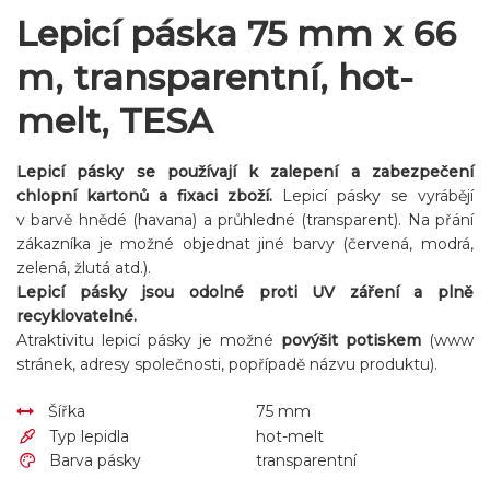
Lepicí páska 75 mm x 66
m, transparentní, hot-
melt, TESA
Lepicí pásky se používají k zalepení a zabezpečení
chlopní kartonů a fixaci zboží.
Lepicí pásky se vyrábějí
v barvě hnědé (havana) a průhledné (transparent). Na přání
zákazníka je možné objednat jiné barvy (červená, modrá,
zelená, žlutá atd.).
Lepicí pásky jsou odolné proti UV záření a plně
recyklovatelné.
Atraktivitu lepicí pásky je možné
povýšit potiskem
(www
stránek, adresy společnosti, popřípadě názvu produktu).
Šířka
75 mm
Typ lepidla
hot-melt
Barva pásky
transparentní