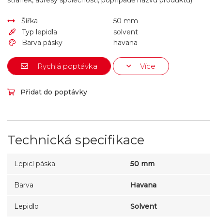
stránek, adresy společnosti, popřípadě názvu produktu).
Šířka
50 mm
Typ lepidla
solvent
Barva pásky
havana
Rychlá poptávka
Více
Přidat do poptávky
Technická specifikace
Lepicí páska
50 mm
Barva
Havana
Lepidlo
Solvent