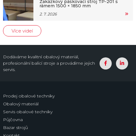
Zakázkový páskovací stroj TP-201 s
rámem 1500 × 1850 mm
2. 7. 2026
Více videí
Dodáváme kvalitní obalový materiál,
profesionální balící stroje a provádíme jejich
servis.
Prodej obalové techniky
Obalový materiál
Servis obalové techniky
Půjčovna
Bazar strojů
Kontakt