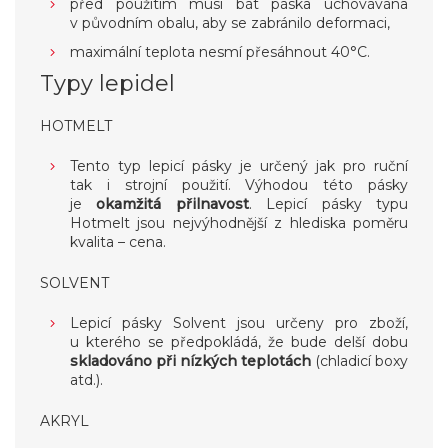
před použitím musí bát páska uchovávána
v původním obalu, aby se zabránilo deformaci,
maximální teplota nesmí přesáhnout 40°C.
Typy lepidel
HOTMELT
Tento typ lepicí pásky je určený jak pro ruční
tak i strojní použití. Výhodou této pásky
je
okamžitá přilnavost
. Lepicí pásky typu
Hotmelt jsou nejvýhodnější z hlediska poměru
kvalita – cena.
SOLVENT
Lepicí pásky Solvent jsou určeny pro zboží,
u kterého se předpokládá, že bude delší dobu
skladováno při nízkých teplotách
(chladicí boxy
atd.).
AKRYL